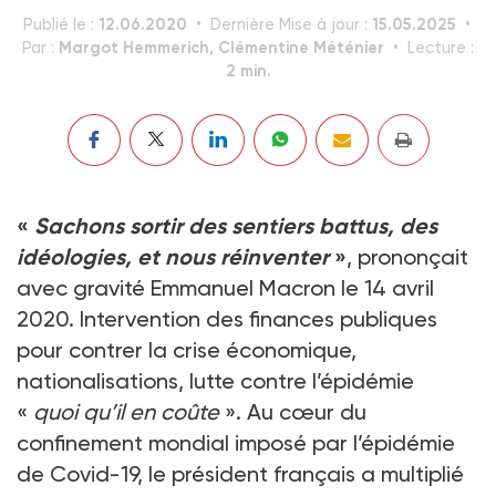
12.06.2020
15.05.2025
Publié le :
Dernière Mise à jour :
Margot Hemmerich, Clémentine Méténier
Par :
Lecture :
2 min.
«
Sachons sortir des sentiers battus, des
idéologies, et nous réinventer
»
, prononçait
avec gravité Emmanuel Macron le 14 avril
2020. Intervention des finances publiques
pour contrer la crise économique,
nationalisations, lutte contre l’épidémie
«
quoi qu’il en coûte
». Au cœur du
confinement mondial imposé par l’épidémie
de Covid-19, le président français a multiplié