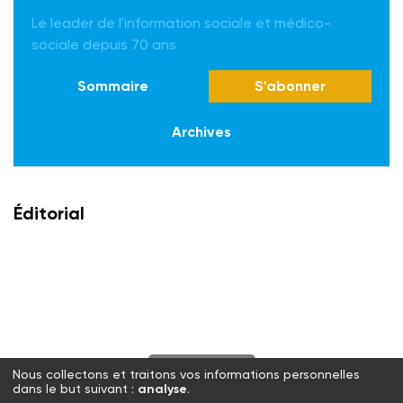
Le leader de l'information sociale et médico-
sociale depuis 70 ans
Sommaire
S'abonner
Archives
Éditorial
S'abonner
Nous collectons et traitons vos informations personnelles
dans le but suivant :
analyse
.