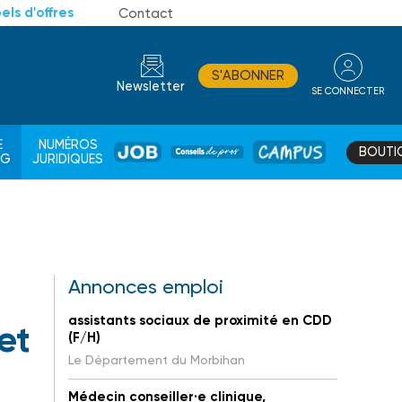
els d'offres
Contact
S'ABONNER
Newsletter
SE CONNECTER
CONSEIL
E
NUMÉROS
BOUTI
JOB
DE
CAMPUS
AG
JURIDIQUES
PROS
Annonces emploi
assistants sociaux de proximité en CDD
et
(F/H)
Le Département du Morbihan
Médecin conseiller·e clinique,