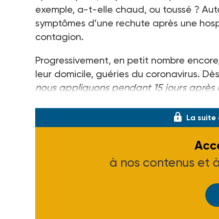
exemple, a-t-elle chaud, ou toussé ? Auta
symptômes d’une rechute après une hospita
contagion.
Progressivement, en petit nombre encor
leur domicile, guéries du coronavirus. Dè
nous appliquons pendant 15 jours après l
directrice adjointe du service,
La suite
Accé
à nos contenus et 