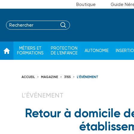
Boutique
Guide Nér
MÉTIERS ET
PROTECTION
AUTONOMIE
INSERTI
FORMATIONS
DE L'ENFANCE
ACCUEIL
MAGAZINE
3155
L’ÉVÉNEMENT
L’ÉVÉNEMENT
Retour à domicile de
établisse