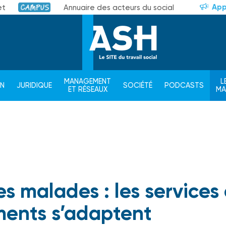
App
et
Annuaire des acteurs du social
Campus
MANAGEMENT
L
ON
JURIDIQUE
SOCIÉTÉ
PODCASTS
ET RÉSEAUX
M
s malades : les services 
ments s’adaptent