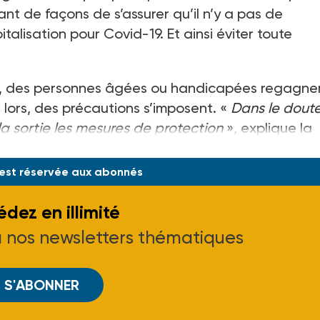
nt de façons de s’assurer qu’il n’y a pas de
lisation pour Covid-19. Et ainsi éviter toute
e, des personnes âgées ou handicapées regagne
s lors, des précautions s’imposent. «
Dans le doute
a sortie les mesures de protection
», explique la
 est réservée aux abonnés
dez en illimité
à nos newsletters thématiques
S'ABONNER