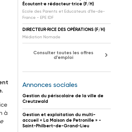
Écoutant·e rédacteur·trice (F/H)
Ecole des Parents et Educateurs d'Ile-de-
France - EPE IDF
DIRECTEUR·RICE DES OPÉRATIONS (F/H)
Médiation Nomade
Consulter toutes les offres
d'emploi
ent
Annonces sociales
e.
Gestion du périscolaire de la ville de
Creutzwald
ice
n à
Gestion et exploitation du multi-
ue
accueil « La Maison de Petronille » -
Saint-Philbert-de-Grand-Lieu