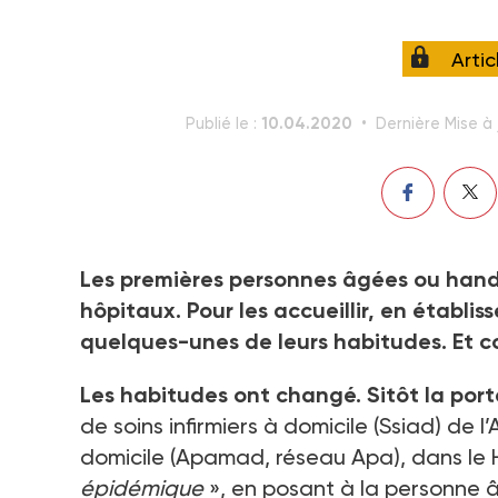
Arti
10.04.2020
Publié le :
Dernière Mise à 
Les premières personnes âgées ou hand
hôpitaux. Pour les accueillir, en établi
quelques-unes de leurs habitudes. Et c
Les habitudes ont changé. Sitôt la port
de soins infirmiers à domicile (Ssiad) de
domicile (Apamad, réseau Apa), dans le
épidémique
», en posant à la personne â