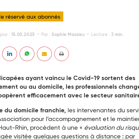
cle réservé aux abonnés
15.05.2025
Sophie Massieu
3 min.
jour :
Par :
Lecture :
icapées ayant vaincu le Covid-19 sortent des
ssement ou au domicile, les professionnels chang
oopèrent efficacement avec le secteur sanitair
e du domicile franchie,
les intervenantes du serv
 l’Association pour l’accompagnement et le maintie
 Haut-Rhin, procèdent à une «
évaluation du risq
gée visitée quelques questions à distance : par