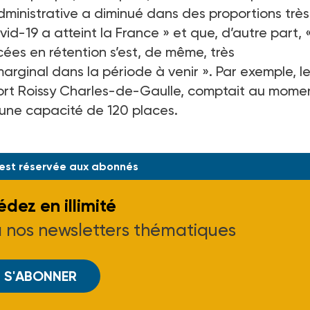
dministrative a diminué dans des proportions très
d-19 a atteint la France » et que, d’autre part, «
es en rétention s’est, de même, très
marginal dans la période à venir ». Par exemple, l
port Roissy Charles-de-Gaulle, comptait au mome
r une capacité de 120 places.
i de
 est réservée aux abonnés
dez en illimité
à nos newsletters thématiques
S'ABONNER