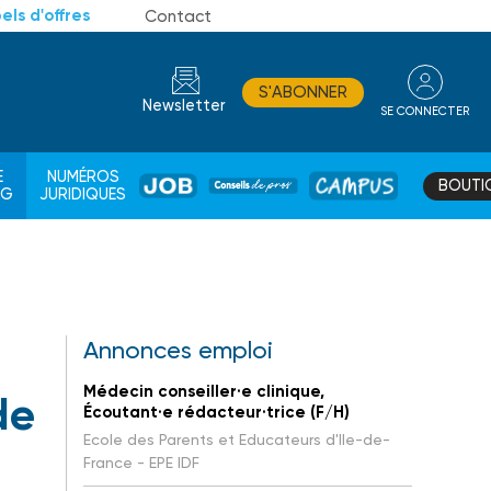
els d'offres
Contact
S'ABONNER
Newsletter
SE CONNECTER
CONSEIL
E
NUMÉROS
BOUTI
JOB
DE
CAMPUS
AG
JURIDIQUES
PROS
Annonces emploi
Médecin conseiller·e clinique,
de
Écoutant·e rédacteur·trice (F/H)
Ecole des Parents et Educateurs d'Ile-de-
France - EPE IDF