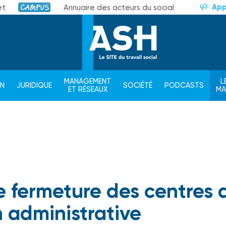
App
et
Annuaire des acteurs du social
Campus
MANAGEMENT
L
ON
JURIDIQUE
SOCIÉTÉ
PODCASTS
ET RÉSEAUX
M
e fermeture des centres 
n administrative