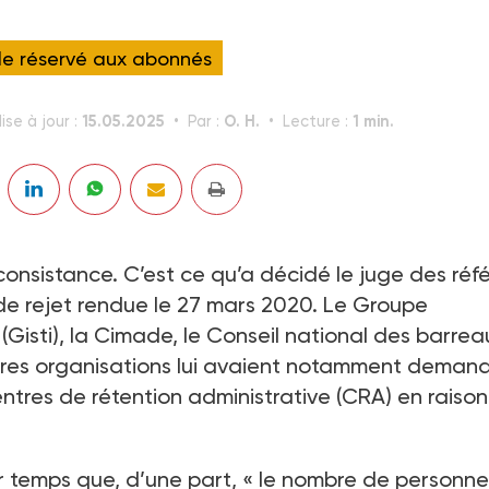
cle réservé aux abonnés
15.05.2025
O. H.
1 min.
ise à jour :
Par :
Lecture :
nsistance. C’est ce qu’a décidé le juge des réf
e rejet rendue le 27 mars 2020. Le Groupe
Gisti), la Cimade, le Conseil national des barreau
tres organisations lui avaient notamment deman
tres de rétention administrative (CRA) en raiso
r temps que, d’une part, « le nombre de personne