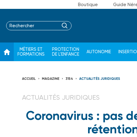
Boutique
Guide Nér
MÉTIERS ET
PROTECTION
AUTONOMIE
INSERTI
FORMATIONS
DE L'ENFANCE
ACCUEIL
MAGAZINE
3154
ACTUALITÉS JURIDIQUES
ACTUALITÉS JURIDIQUES
Coronavirus : pas d
rétentio