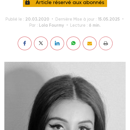
Article réservé aux abonnés
20.03.2020
15.05.2025
Publié le :
Dernière Mise à jour :
Lola Fourmy
6 min.
Par :
Lecture :