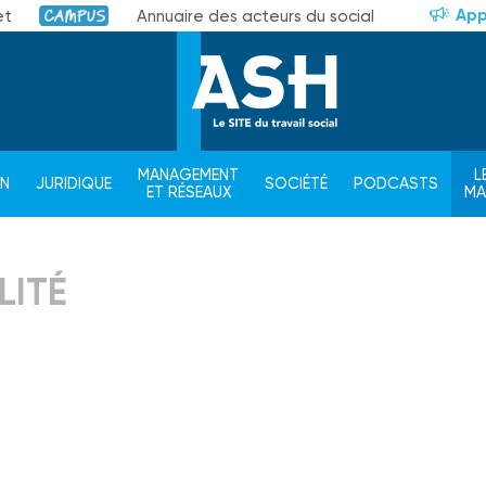
App
et
Annuaire des acteurs du social
Campus
MANAGEMENT
L
ON
JURIDIQUE
SOCIÉTÉ
PODCASTS
ET RÉSEAUX
M
LITÉ