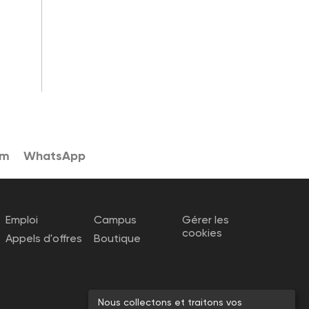
am
WhatsApp
Emploi
Campus
Gérer les
cookies
Appels d'offres
Boutique
Nous collectons et traitons vos