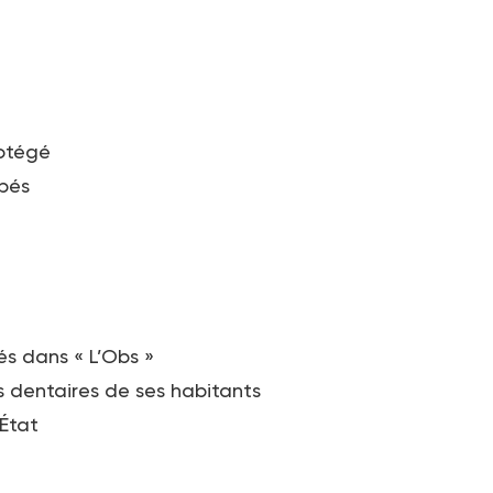
rotégé
pés
és dans « L’Obs »
s dentaires de ses habitants
’État