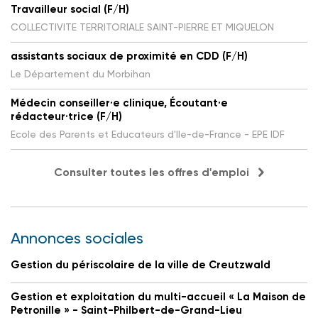
Travailleur social (F/H)
COLLECTIVITE TERRITORIALE SAINT-PIERRE ET MIQUELON
assistants sociaux de proximité en CDD (F/H)
Le Département du Morbihan
Médecin conseiller·e clinique, Écoutant·e
rédacteur·trice (F/H)
Ecole des Parents et Educateurs d'Ile-de-France - EPE IDF
Consulter toutes les offres d'emploi
Annonces sociales
Gestion du périscolaire de la ville de Creutzwald
Gestion et exploitation du multi-accueil « La Maison de
Petronille » - Saint-Philbert-de-Grand-Lieu