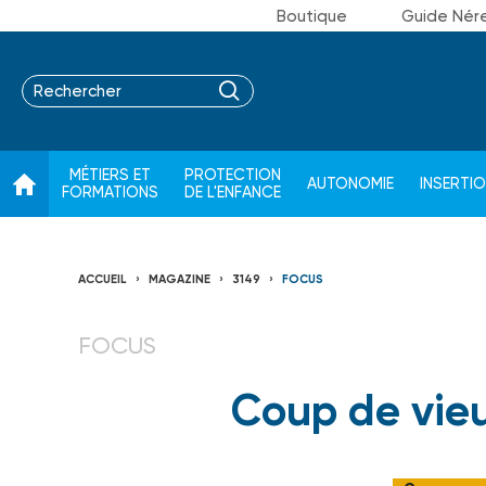
Boutique
Guide Nér
MÉTIERS ET
PROTECTION
AUTONOMIE
INSERTI
FORMATIONS
DE L'ENFANCE
ACCUEIL
MAGAZINE
3149
FOCUS
FOCUS
Coup de vieu