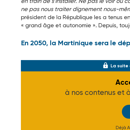
en train de s’installer. Ne pas le voir ou 
ne pas nous traiter dignement nous-mê
président de la République les a tenus e
« grand âge et autonomie ». Depuis, toujo
En 2050, la Martinique sera le dé
Les rapports se sont en revanche succédé. 
La suite
Accé
à nos contenus et 
Déjà 