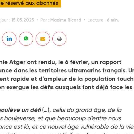
cle réservé aux abonnés
15.05.2025
Maxime Ricard
6 min.
jour :
Par :
Lecture :
ie Atger ont rendu, le 6 février, un rapport
ce dans les territoires ultramarins français. U
ment rapide et d’ampleur de la population touch
 en exergue les défis auxquels font déjà face les
soulève un défi
(…),
celui du grand âge, de la
ous bouleverse, et que beaucoup d’entre nous
ance est là, et ce nouvel âge vulnérable de la vie