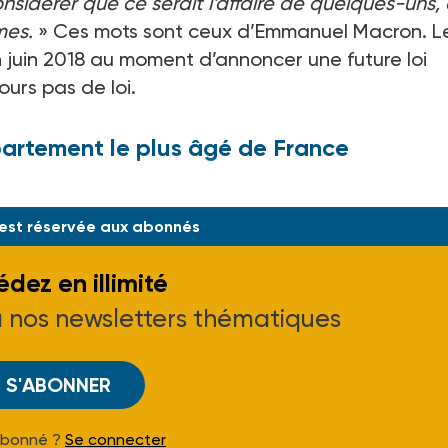
considérer que ce serait l’affaire de quelques-uns, 
mes.
» Ces mots sont ceux d’Emmanuel Macron. L
n juin 2018 au moment d’annoncer une future loi
urs pas de loi.
partement le plus âgé de France
Et les propositions avec. S’ils ont tous
 est réservée aux abonnés
dez en illimité
à nos newsletters thématiques
S'ABONNER
Abonné ?
Se connecter