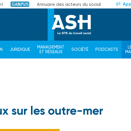
App
et
Annuaire des acteurs du social
Campus
MANAGEMENT
L
ON
JURIDIQUE
SOCIÉTÉ
PODCASTS
ET RÉSEAUX
M
x sur les outre-mer