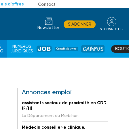
els d'offres
Contact
S'ABONNER
Newsletter
SE CONNECTER
CONSEIL
E
NUMÉROS
BOUTI
JOB
DE
CAMPUS
AG
JURIDIQUES
PROS
Annonces emploi
assistants sociaux de proximité en CDD
(F/H)
Le Département du Morbihan
Médecin conseiller·e clinique,