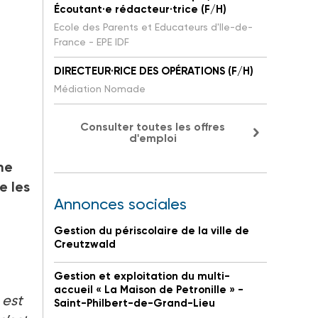
Écoutant·e rédacteur·trice (F/H)
Ecole des Parents et Educateurs d'Ile-de-
France - EPE IDF
DIRECTEUR·RICE DES OPÉRATIONS (F/H)
Médiation Nomade
Consulter toutes les offres
d'emploi
ne
e les
Annonces sociales
Gestion du périscolaire de la ville de
Creutzwald
Gestion et exploitation du multi-
accueil « La Maison de Petronille » -
 est
Saint-Philbert-de-Grand-Lieu