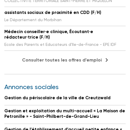
COLLECTIVITE TERRITORIALE SAINT-PIERRE ET MIQUELON
assistants sociaux de proximité en CDD (F/H)
Le Département du Morbihan
Médecin conseiller·e clinique, Écoutant·e
rédacteur·trice (F/H)
Ecole des Parents et Educateurs d'Ile-de-France - EPE IDF
Consulter toutes les offres d'emploi
Annonces sociales
Gestion du périscolaire de la ville de Creutzwald
Gestion et exploitation du multi-accueil « La Maison de
Petronille » - Saint-Philbert-de-Grand-Lieu
Gestion de l'établissement d'accueil petite enfance «