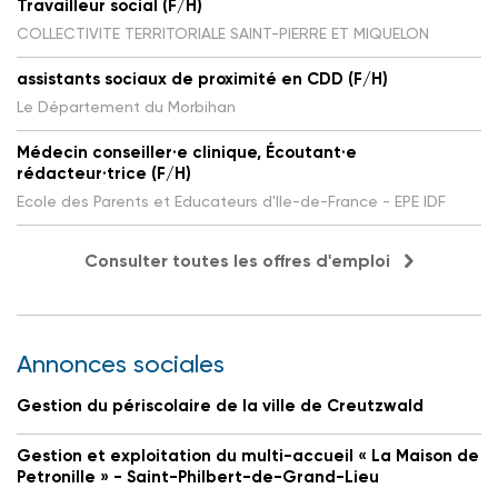
Travailleur social (F/H)
COLLECTIVITE TERRITORIALE SAINT-PIERRE ET MIQUELON
assistants sociaux de proximité en CDD (F/H)
Le Département du Morbihan
Médecin conseiller·e clinique, Écoutant·e
rédacteur·trice (F/H)
Ecole des Parents et Educateurs d'Ile-de-France - EPE IDF
Consulter toutes les offres d'emploi
Annonces sociales
Gestion du périscolaire de la ville de Creutzwald
Gestion et exploitation du multi-accueil « La Maison de
Petronille » - Saint-Philbert-de-Grand-Lieu