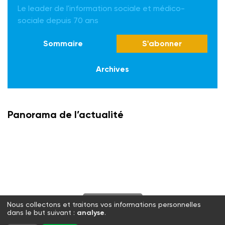
Le leader de l'information sociale et médico-
sociale depuis 70 ans
Sommaire
S'abonner
Archives
Panorama de l’actualité
S'abonner
Nous collectons et traitons vos informations personnelles
dans le but suivant :
analyse
.
Twitter
Facebook
LinkedIn
Instagram