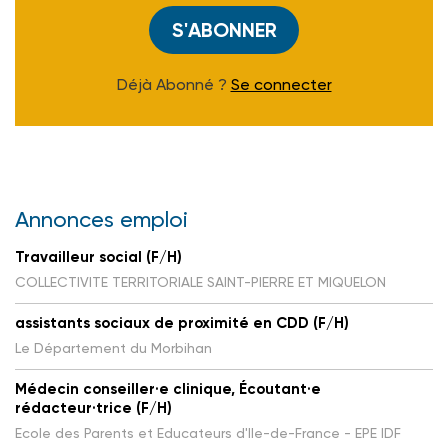
S'ABONNER
Déjà Abonné ?
Se connecter
Annonces emploi
Travailleur social (F/H)
COLLECTIVITE TERRITORIALE SAINT-PIERRE ET MIQUELON
assistants sociaux de proximité en CDD (F/H)
Le Département du Morbihan
Médecin conseiller·e clinique, Écoutant·e
rédacteur·trice (F/H)
Ecole des Parents et Educateurs d'Ile-de-France - EPE IDF