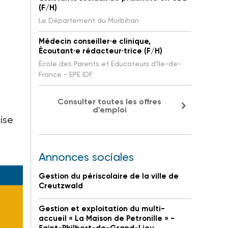
(F/H)
Le Département du Morbihan
Médecin conseiller·e clinique,
Écoutant·e rédacteur·trice (F/H)
Ecole des Parents et Educateurs d'Ile-de-
France - EPE IDF
Consulter toutes les offres
d'emploi
ise
Annonces sociales
Gestion du périscolaire de la ville de
Creutzwald
Gestion et exploitation du multi-
accueil « La Maison de Petronille » -