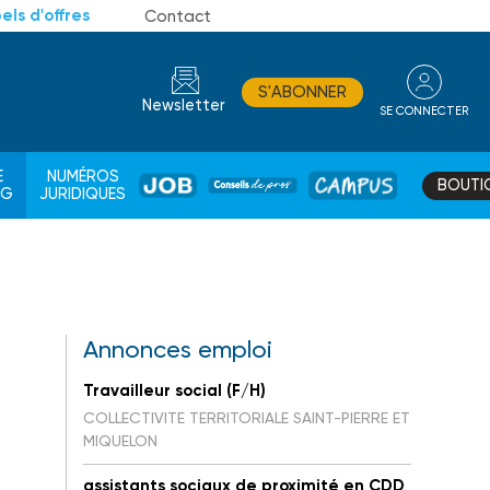
els d'offres
Contact
S'ABONNER
Newsletter
SE CONNECTER
CONSEIL
E
NUMÉROS
BOUTI
JOB
DE
CAMPUS
AG
JURIDIQUES
PROS
Annonces emploi
Travailleur social (F/H)
COLLECTIVITE TERRITORIALE SAINT-PIERRE ET
MIQUELON
assistants sociaux de proximité en CDD