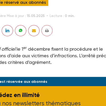
cle réservé aux abonnés
15.05.2025
0 min.
ère Mise à jour :
Lecture :
er
officiel
le 1
décembre fixent la procédure et le
ns d’aide aux victimes d’infractions. L’arrêté préc
des critères d’agrément.
T1924936A du 29 novembre 2019, J.O. du 01-12-19.
 est réservée aux abonnés
dez en illimité
à nos newsletters thématiques