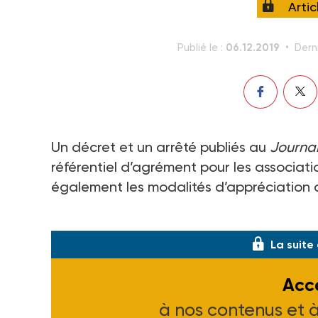
Arti
06.12.2019
Publié le :
Derni
Un décret et un arrêté publiés au
Journal 
référentiel d’agrément pour les associatio
également les modalités d’appréciation 
Décret n° 2019-1263 et arrêté NOR : JUS
La suite
Accé
à nos contenus et 