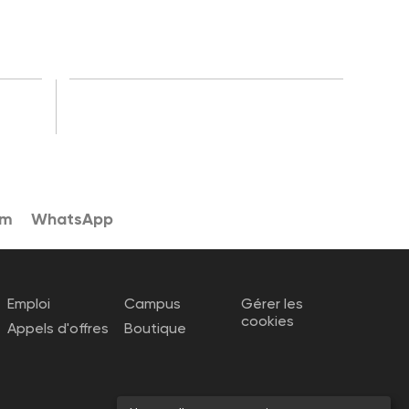
am
WhatsApp
Emploi
Campus
Gérer les
cookies
Appels d'offres
Boutique