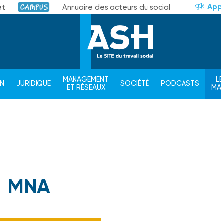
App
et
Annuaire des acteurs du social
Campus
MANAGEMENT
L
ON
JURIDIQUE
SOCIÉTÉ
PODCASTS
ET RÉSEAUX
M
MNA