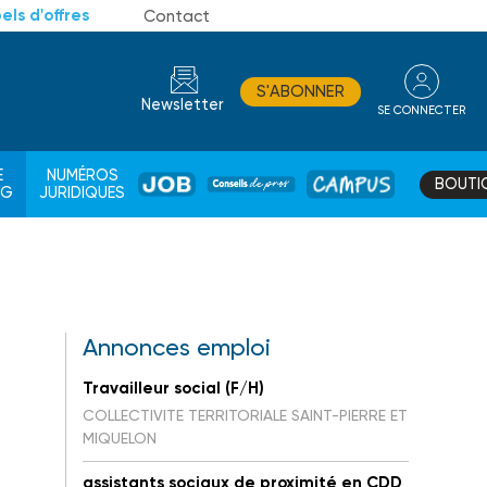
els d'offres
Contact
S'ABONNER
Newsletter
SE CONNECTER
CONSEIL
E
NUMÉROS
BOUTI
JOB
DE
CAMPUS
AG
JURIDIQUES
PROS
Annonces emploi
Travailleur social (F/H)
COLLECTIVITE TERRITORIALE SAINT-PIERRE ET
MIQUELON
assistants sociaux de proximité en CDD