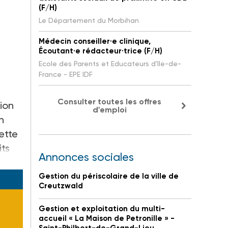
(F/H)
Le Département du Morbihan
Médecin conseiller·e clinique,
Écoutant·e rédacteur·trice (F/H)
Ecole des Parents et Educateurs d'Ile-de-
France - EPE IDF
Consulter toutes les offres
ion
d'emploi
n
ette
its
Annonces sociales
Gestion du périscolaire de la ville de
Creutzwald
Gestion et exploitation du multi-
accueil « La Maison de Petronille » -