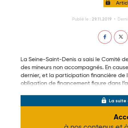
Arti
29.11.2019
Publié le :
Derni
La Seine-Saint-Denis a saisi le Comité de
des mineurs non accompagnés. En cause : 
dernier, et la participation financière de
obligation de financement figure dans l’a
de l’enfant.
La suite
Accé
à nos contenus et 