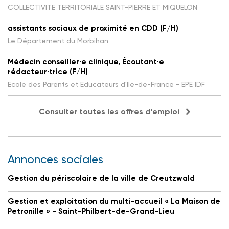
COLLECTIVITE TERRITORIALE SAINT-PIERRE ET MIQUELON
assistants sociaux de proximité en CDD (F/H)
Le Département du Morbihan
Médecin conseiller·e clinique, Écoutant·e
rédacteur·trice (F/H)
Ecole des Parents et Educateurs d'Ile-de-France - EPE IDF
Consulter toutes les offres d'emploi
Annonces sociales
Gestion du périscolaire de la ville de Creutzwald
Gestion et exploitation du multi-accueil « La Maison de
Petronille » - Saint-Philbert-de-Grand-Lieu