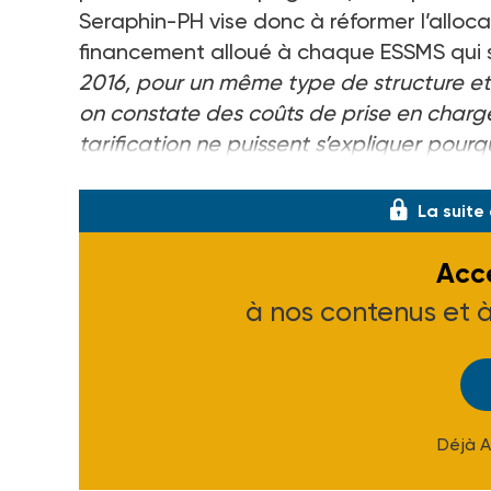
Seraphin-PH vise donc à réformer l’alloca
financement alloué à chaque ESSMS qui s
2016, pour un même type de structure et
on constate des coûts de prise en charge
tarification ne puissent s’expliquer pourqu
de tarification sont au milieu du gué. Ell
La suite
Accé
à nos contenus et 
Déjà 