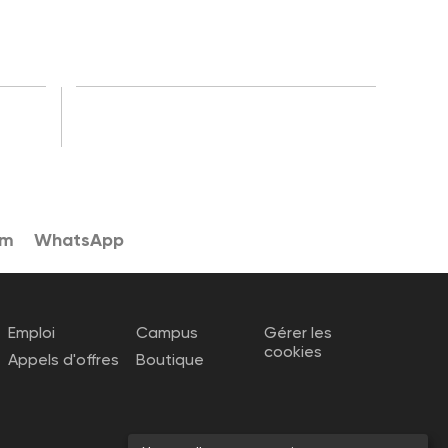
am
WhatsApp
Emploi
Campus
Gérer les
cookies
Appels d'offres
Boutique