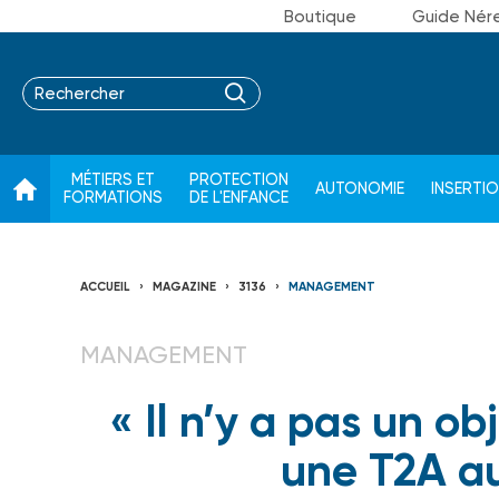
Boutique
Guide Nér
MÉTIERS ET
PROTECTION
AUTONOMIE
INSERTI
FORMATIONS
DE L'ENFANCE
ACCUEIL
MAGAZINE
3136
MANAGEMENT
MANAGEMENT
« Il n’y a pas un o
une T2A au