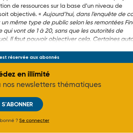
tion de ressources sur la base d’un niveau de
oit objectivé. «
Aujourd’hui, dans l’enquête de c
 un même type de public selon les remontées Fin
 qui vont de 1 à 20, sans que les autorités de
oi. Il faut pouvoir objectiver cela. Certaines auto
es ont des injonctions de la part du p
 est réservée aux abonnés
dez en illimité
à nos newsletters thématiques
S'ABONNER
Abonné ?
Se connecter