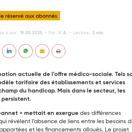
cle réservé aux abonnés
15.05.2025
V. A.
2 min.
se à jour :
Par :
Lecture :
mation actuelle de l’offre médico-sociale. Tels s
modèle tarifaire des établissements et services
hamp du handicap. Mais dans le secteur, les
 persistent.
eannet » mettait en exergue
des différences
i révèlent l’absence de liens entre les besoins 
portées et les financements alloués. Le projet