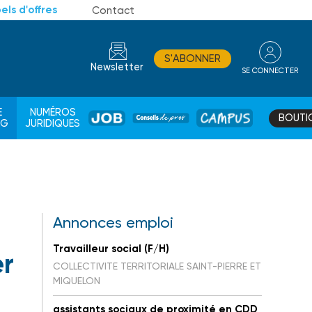
els d'offres
Contact
S'ABONNER
Newsletter
SE CONNECTER
CONSEIL
E
NUMÉROS
BOUTI
JOB
DE
CAMPUS
AG
JURIDIQUES
PROS
Annonces emploi
Travailleur social (F/H)
er
COLLECTIVITE TERRITORIALE SAINT-PIERRE ET
MIQUELON
assistants sociaux de proximité en CDD