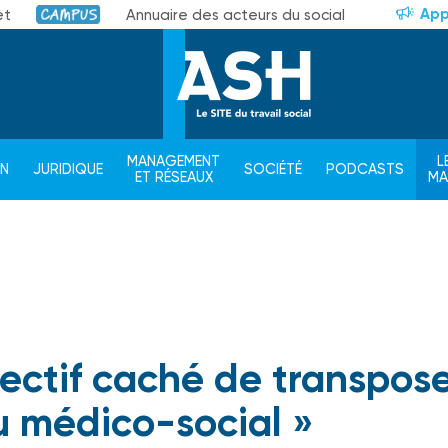
App
et
Annuaire des acteurs du social
Campus
MANAGEMENT
L
ON
JURIDIQUE
SOCIÉTÉ
PODCASTS
ET RÉSEAUX
M
bjectif caché de transpos
 médico-social »