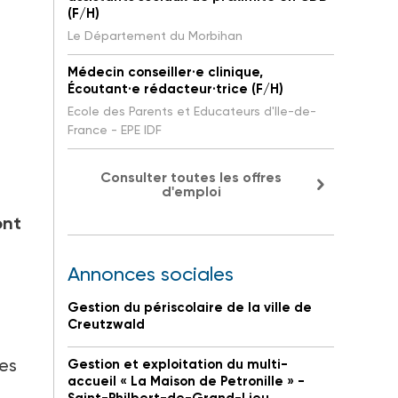
(F/H)
Le Département du Morbihan
Médecin conseiller·e clinique,
Écoutant·e rédacteur·trice (F/H)
Ecole des Parents et Educateurs d'Ile-de-
France - EPE IDF
Consulter toutes les offres
d'emploi
ont
Annonces sociales
Gestion du périscolaire de la ville de
Creutzwald
des
Gestion et exploitation du multi-
accueil « La Maison de Petronille » -