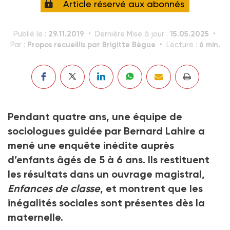
Article réservé aux abonnés
29.11.2019
15.05.2025
Publié le :
Dernière Mise à jour :
Propos recueillis par Brigitte Bègue
6 min.
Par :
Lecture :
Pendant quatre ans, une équipe de
sociologues guidée par Bernard Lahire a
mené une enquête inédite auprès
d’enfants âgés de 5 à 6 ans. Ils restituent
les résultats dans un ouvrage magistral,
Enfances de classe
, et montrent que les
inégalités sociales sont présentes dès la
maternelle.