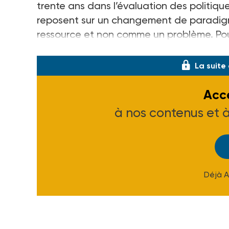
trente ans dans l’évaluation des politiques
reposent sur un changement de paradigme
ressource et non comme un problème. Pou
difficulté, le respect, la confiance, l’estim
La suite
Accé
à nos contenus et 
Déjà 