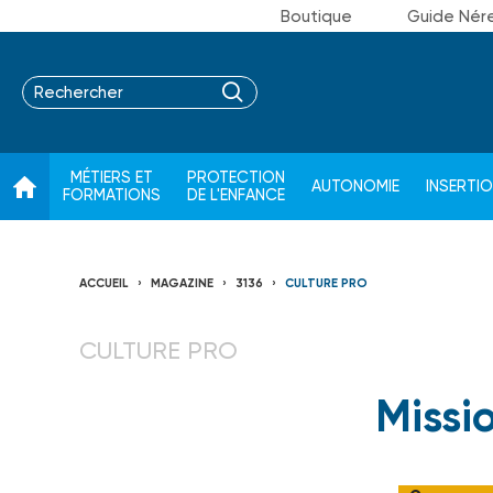
Boutique
Guide Nér
MÉTIERS ET
PROTECTION
AUTONOMIE
INSERTI
FORMATIONS
DE L'ENFANCE
ACCUEIL
MAGAZINE
3136
CULTURE PRO
CULTURE PRO
Missi