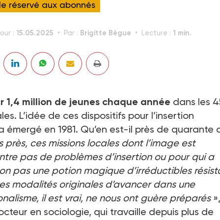
cle réservé aux abonnés
15.05.2025
Brigitte Bègue
1 min.
our :
Par :
Lecture :
lir 1,4 million de jeunes chaque année
dans les 
es. L’idée de ces dispositifs pour l’insertion
 a émergé en 1981. Qu’en est-il près de quarante 
 près, ces missions locales dont l’image est
ntre pas de problèmes d’insertion ou pour qui a
non pas une potion magique d’irréductibles résist
des modalités originales d’avancer dans une
nalisme, il est vrai, ne nous ont guère préparés
»
teur en sociologie, qui travaille depuis plus de