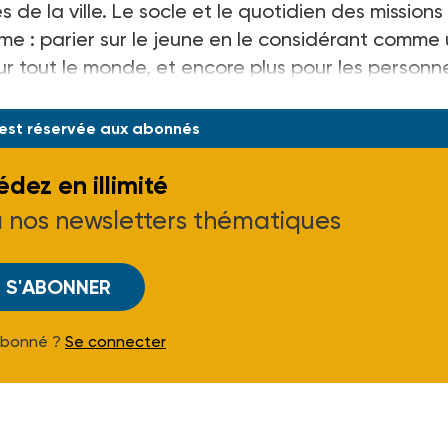
 de la ville. Le socle et le quotidien des missions
 : parier sur le jeune en le considérant comme
r tout le monde, et encore plus pour les personn
e de so
 est réservée aux abonnés
dez en illimité
à nos newsletters thématiques
S'ABONNER
Abonné ?
Se connecter