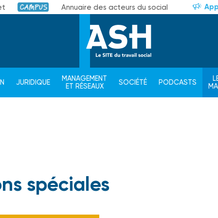
App
et
Annuaire des acteurs du social
Campus
MANAGEMENT
L
ON
JURIDIQUE
SOCIÉTÉ
PODCASTS
ET RÉSEAUX
M
ons spéciales