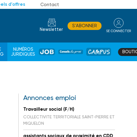
els d'offres
Contact
S'ABONNER
Newsletter
SE CONNECTER
CONSEIL
E
NUMÉROS
BOUTI
JOB
DE
CAMPUS
AG
JURIDIQUES
PROS
Annonces emploi
Travailleur social (F/H)
COLLECTIVITE TERRITORIALE SAINT-PIERRE ET
MIQUELON
assistants sociaux de proximité en CDD