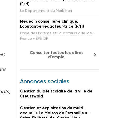
(F/H)
Le Département du Morbihan
Médecin conseiller·e clinique,
Écoutant·e rédacteur·trice (F/H)
Ecole des Parents et Educateurs d'Ile-de-
France - EPE IDF
Consulter toutes les offres
450
d'emploi
ans
Annonces sociales
ants,
Gestion du périscolaire de la ville de
Creutzwald
,
Gestion et exploitation du multi-
accueil « La Maison de Petronille » -