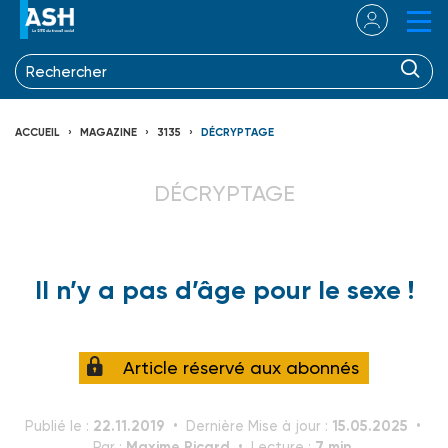
ACCUEIL
MAGAZINE
3135
DÉCRYPTAGE
DÉCRYPTAGE
Il n’y a pas d’âge pour le sexe !
Article réservé aux abonnés
22.11.2019
15.05.2025
Publié le :
Dernière Mise à jour :
Maxime Ricard
7 min.
Par :
Lecture :