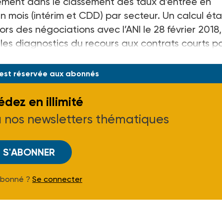
gement dans le classement des taux d’entrée en
n mois (intérim et CDD) par secteur. Un calcul éta
ors des négociations avec l’ANI le 28 février 2018,
les diagnostics du recours aux contrats courts p
 est réservée aux abonnés
dez en illimité
à nos newsletters thématiques
S'ABONNER
Abonné ?
Se connecter