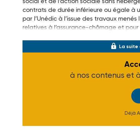
social et de l’action sociale sans héber
contrats de durée inférieure ou égale à u
par l’Unédic à l’issue des travaux menés l
relatives à l’assurance-chômage et pour 
branche. Le tableau montre égale
La suite
Accé
à nos contenus et 
Déjà 