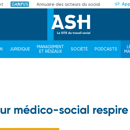
App
et
Annuaire des acteurs du social
Campus
MANAGEMENT
L
ON
JURIDIQUE
SOCIÉTÉ
PODCASTS
ET RÉSEAUX
M
eur médico-social respire