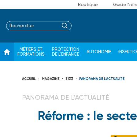
Boutique
Guide Nér
MÉTIERS ET
PROTECTION
AUTONOMIE
INSERTI
FORMATIONS
DE L'ENFANCE
ACCUEIL
MAGAZINE
3133
PANORAMA DE L’ACTUALITÉ
PANORAMA DE L’ACTUALITÉ
Réforme : le sect