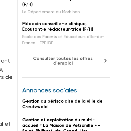
(F/H)
Le Département du Morbihan
Médecin conseiller·e clinique,
Écoutant·e rédacteur·trice (F/H)
Ecole des Parents et Educateurs d'Ile-de-
France - EPE IDF
Consulter toutes les offres
ront
d'emploi
s,
rs de
Annonces sociales
Gestion du périscolaire de la ville de
Creutzwald
Gestion et exploitation du multi-
al et
accueil « La Maison de Petronille » -