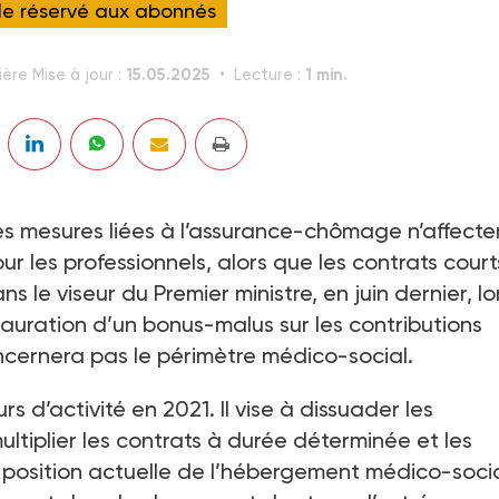
cle réservé aux abonnés
15.05.2025
1 min.
ière Mise à jour :
Lecture :
les mesures liées à l’assurance-chômage n’affecte
 les professionnels, alors que les contrats court
s le viseur du Premier ministre, en juin dernier, lo
stauration d’un bonus-malus sur les contributions
ernera pas le périmètre médico-social.
s d’activité en 2021. Il vise à dissuader les
ultiplier les contrats à durée déterminée et les
 la position actuelle de l’hébergement médico-soci