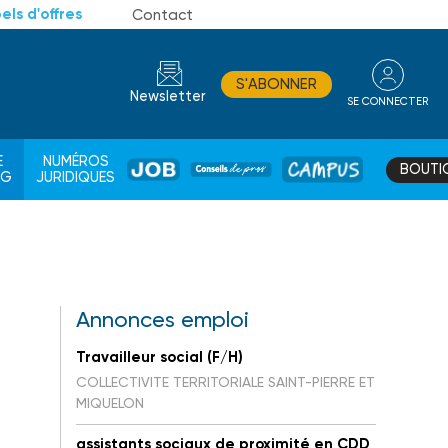
els d'offres
Contact
S'ABONNER
Newsletter
SE CONNECTER
CONSEIL
E
NUMÉROS
BOUTI
JOB
DE
CAMPUS
AG
JURIDIQUES
PROS
Annonces emploi
Travailleur social (F/H)
COLLECTIVITE TERRITORIALE SAINT-PIERRE ET
MIQUELON
assistants sociaux de proximité en CDD