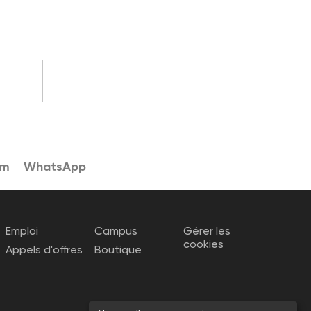
am
WhatsApp
Emploi
Campus
Gérer les
cookies
Appels d'offres
Boutique