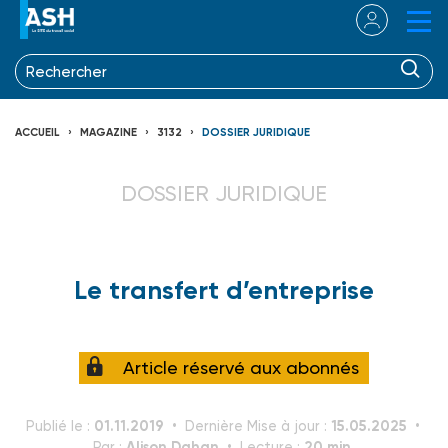
ACCUEIL
MAGAZINE
3132
DOSSIER JURIDIQUE
DOSSIER JURIDIQUE
Le transfert d’entreprise
Article réservé aux abonnés
01.11.2019
15.05.2025
Publié le :
Dernière Mise à jour :
Alison Dahan
20 min.
Par :
Lecture :