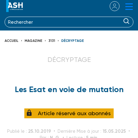
ACCUEIL
MAGAZINE
3131
DÉCRYPTAGE
DÉCRYPTAGE
Les Esat en voie de mutation
Article réservé aux abonnés
25.10.2019
15.05.2025
Publié le :
Dernière Mise à jour :
N. G.
5 min.
Par :
Lecture :