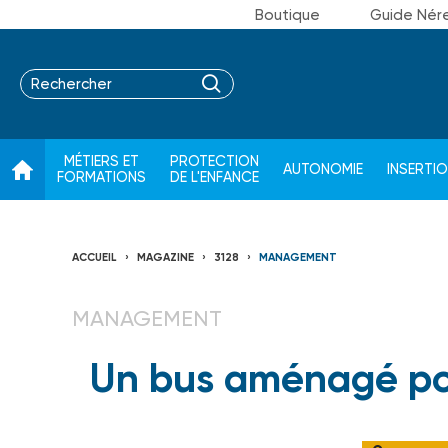
Boutique
Guide Nér
MÉTIERS ET
PROTECTION
AUTONOMIE
INSERTI
FORMATIONS
DE L'ENFANCE
ACCUEIL
MAGAZINE
3128
MANAGEMENT
MANAGEMENT
Un bus aménagé pour