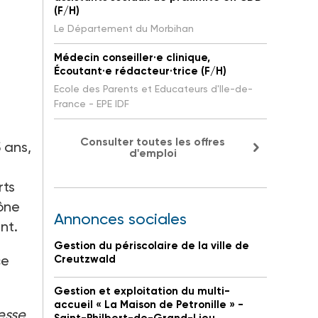
(F/H)
Le Département du Morbihan
Médecin conseiller·e clinique,
Écoutant·e rédacteur·trice (F/H)
Ecole des Parents et Educateurs d'Ile-de-
France - EPE IDF
Consulter toutes les offres
5 ans,
d'emploi
rts
hône
Annonces sociales
nt.
Gestion du périscolaire de la ville de
ce
Creutzwald
Gestion et exploitation du multi-
accueil « La Maison de Petronille » -
esse