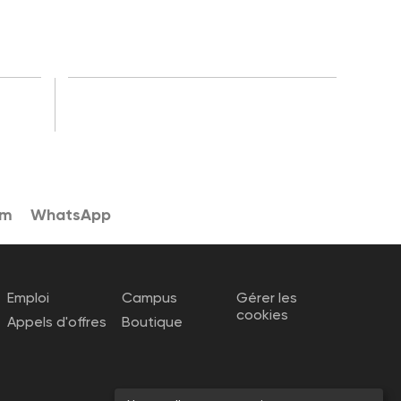
am
WhatsApp
Emploi
Campus
Gérer les
cookies
Appels d'offres
Boutique