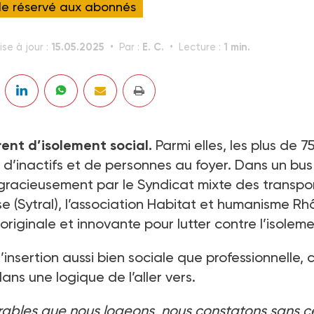
cle réservé aux abonnés
15.05.2025
E. C.
1 min.
se à jour :
Par :
Lecture :
rent d’isolement social.
Parmi elles, les plus de 7
’inactifs et de personnes au foyer. Dans un bus
 gracieusement par le Syndicat mixte des transpo
e (Sytral), l’association Habitat et humanisme R
 originale et innovante pour lutter contre l’isoleme
nsertion aussi bien sociale que professionnelle, 
ans une logique de l’aller vers.
ables que nous logeons, nous constatons sans c