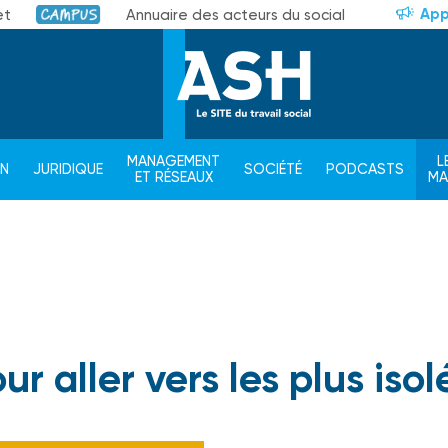
App
et
Annuaire des acteurs du social
Campus
MANAGEMENT
L
ON
JURIDIQUE
SOCIÉTÉ
PODCASTS
ET RÉSEAUX
M
 aller vers les plus isol