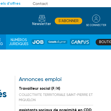
els d'offres
Contact
S'ABONNER
Newsletter
SE CONNECTER
CONSEIL
E
NUMÉROS
BOUTI
JOB
DE
CAMPUS
AG
JURIDIQUES
PROS
Annonces emploi
Travailleur social (F/H)
és
COLLECTIVITE TERRITORIALE SAINT-PIERRE ET
MIQUELON
assistants sociaux de proximité en CDD