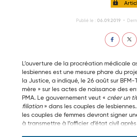
Arti
06.09.2019
Publié le :
Dern
L’ouverture de la procréation médicale a
lesbiennes est une mesure phare du projet 
la Justice, a indiqué, le 26 août sur BFM
mère » sur les actes de naissance des en
PMA. Le gouvernement veut «
créer un ti
filiation
» dans les couples de lesbienne
les couples de femmes devront signer un
à transmettre à l’officier d’état civil ap
cette mention discriminatoire.