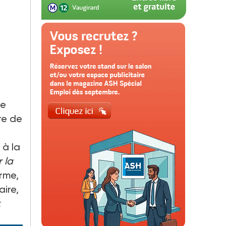
de
re de
 à la
 la
rme,
ire,
t