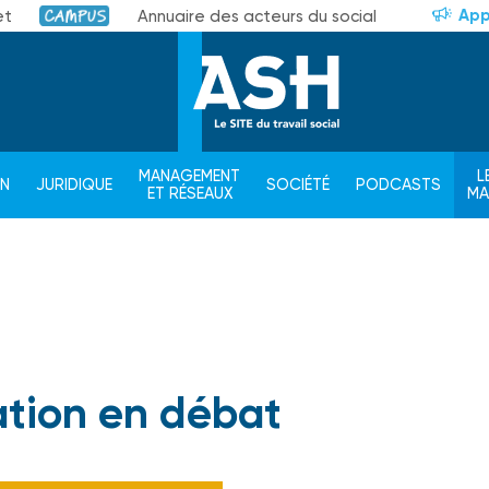
App
et
Annuaire des acteurs du social
Campus
MANAGEMENT
L
ON
JURIDIQUE
SOCIÉTÉ
PODCASTS
ET RÉSEAUX
M
iation en débat