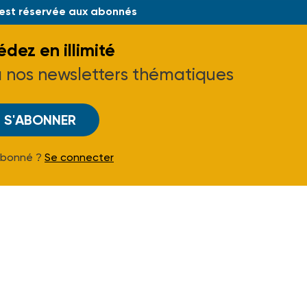
 est réservée aux abonnés
dez en illimité
à nos newsletters thématiques
S'ABONNER
Abonné ?
Se connecter