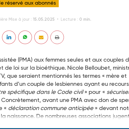
cle réservé aux abonnés
15.05.2025
0 min.
ière Mise à jour :
Lecture :
ssistée (PMA) aux femmes seules et aux couples 
de loi sur la bioéthique. Nicole Belloubet, minist
-TV, que seraient mentionnés les termes « mère et
fants d’un couple de lesbiennes ayant eu recours
tre spécifique dans le Code civil
» pour «
sécuriser
s. Concrètement, avant une PMA avec don de spe
e «
déclaration commune anticipée
» devant nota
rès la naissance. De nombreuses associations jugen