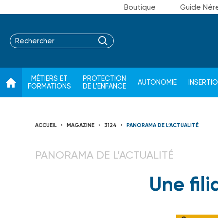
Boutique
Guide Nér
MÉTIERS ET
PROTECTION
AUTONOMIE
INSERTI
FORMATIONS
DE L'ENFANCE
ACCUEIL
MAGAZINE
3124
PANORAMA DE L’ACTUALITÉ
PANORAMA DE L’ACTUALITÉ
Une fil