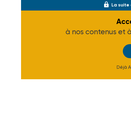
La suite
Accé
à nos contenus et 
Déjà 