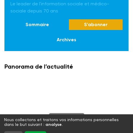
Le leader de l'information sociale et médico-
sociale depuis 70 ans
Sommaire
S'abonner
Archives
Panorama de l’actualité
S'abonner
Nous collectons et traitons vos informations personnelles
dans le but suivant :
analyse
.
Twitter
Facebook
LinkedIn
Instagram