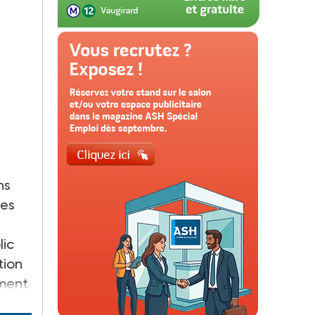
ns
les
lic
tion
ement