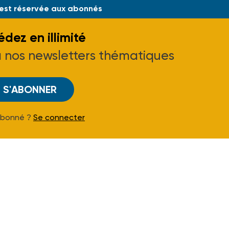
 est réservée aux abonnés
dez en illimité
à nos newsletters thématiques
S'ABONNER
Abonné ?
Se connecter