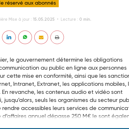
cle réservé aux abonnés
15.05.2025
0 min.
ière Mise à jour :
Lecture :
nier, le gouvernement détermine les obligations
de communication au public en ligne aux personnes
r cette mise en conformité, ainsi que les sanctio
net, Intranet, Extranet, les applications mobiles, 
e. En revanche, les contenus audio et vidéo sont
i, jusqu’alors, seuls les organismes du secteur pub
 rendre accessibles leurs services de communica
fre d’affaires annuel dépasse 250 M€ le sont égal