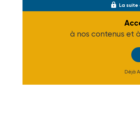
La suite
Accé
à nos contenus et 
Déjà 