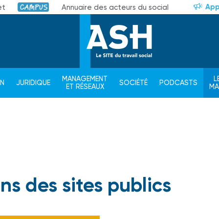
App
et
Annuaire des acteurs du social
Campus
MANAGEMENT
L
ON
JURIDIQUE
SOCIÉTÉ
PODCASTS
ET RÉSEAUX
M
ns des sites publics