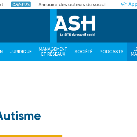
App
et
Annuaire des acteurs du social
Campus
MANAGEMENT
L
ON
JURIDIQUE
SOCIÉTÉ
PODCASTS
ET RÉSEAUX
M
Autisme