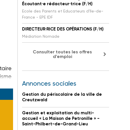
Écoutant·e rédacteur·trice (F/H)
Ecole des Parents et Educateurs d'Ile-de-
France - EPE IDF
DIRECTEUR·RICE DES OPÉRATIONS (F/H)
Médiation Nomade
Consulter toutes les offres
d'emploi
taire
tisme
Annonces sociales
Gestion du périscolaire de la ville de
Creutzwald
Gestion et exploitation du multi-
accueil « La Maison de Petronille » -
Saint-Philbert-de-Grand-Lieu