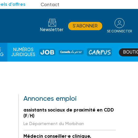
els d'offres
Contact
S'ABONNER
Newsletter
SE CONNECTER
CONSEIL
E
NUMÉROS
BOUTI
JOB
DE
CAMPUS
AG
JURIDIQUES
PROS
Annonces emploi
assistants sociaux de proximité en CDD
(F/H)
Le Département du Morbihan
Médecin conseiller·e clinique,