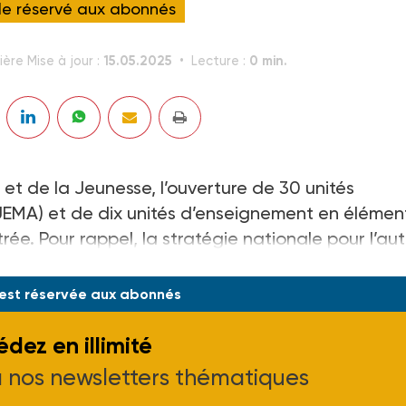
cle réservé aux abonnés
15.05.2025
0 min.
ière Mise à jour :
Lecture :
 et de la Jeunesse, l’ouverture de 30 unités
EMA) et de dix unités d’enseignement en élémen
rée. Pour rappel, la stratégie nationale pour l’au
0 UEMA et de 45 UEEA.
 est réservée aux abonnés
dez en illimité
à nos newsletters thématiques