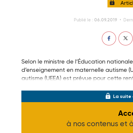
Arti
06.09.2019
Publié le :
Dern
Selon le ministre de l’Éducation nationale
d’enseignement en maternelle autisme (U
autisme (UEEA) est prévue pour cette rent
2018-2022 ambitionne la création de 18
La suite
Accé
à nos contenus et 