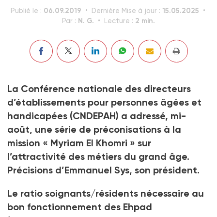
06.09.2019
15.05.2025
Publié le :
Dernière Mise à jour :
N. G.
2 min.
Par :
Lecture :
La Conférence nationale des directeurs
d’établissements pour personnes âgées et
handicapées (CNDEPAH) a adressé, mi-
août, une série de préconisations à la
mission « Myriam El Khomri » sur
l’attractivité des métiers du grand âge.
Précisions d’Emmanuel Sys, son président.
Le ratio soignants/résidents nécessaire au
bon fonctionnement des Ehpad