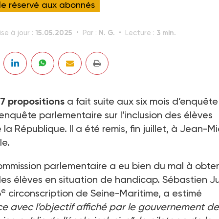
cle réservé aux abonnés
15.05.2025
N. G.
3 min.
se à jour :
Par :
Lecture :
 propositions
a fait suite aux six mois d’enquête
enquête parlementaire sur l’inclusion des élèves
la République. Il a été remis, fin juillet, à Jean-M
le.
commission parlementaire a eu bien du mal à obten
n des élèves en situation de handicap. Sébastien J
e
6
circonscription de Seine-Maritime, a estimé
e avec l’objectif affiché par le gouvernement de