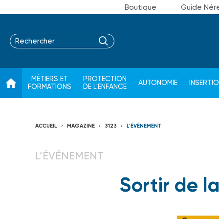
Boutique
Guide Nér
MÉTIERS ET
PROTECTION
AUTONOMIE
INSERTI
FORMATIONS
DE L'ENFANCE
ACCUEIL
MAGAZINE
3123
L’ÉVÉNEMENT
L’ÉVÉNEMENT
Sortir de l