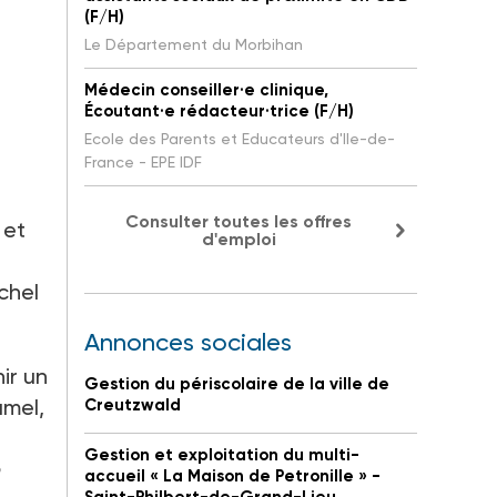
(F/H)
Le Département du Morbihan
Médecin conseiller·e clinique,
Écoutant·e rédacteur·trice (F/H)
Ecole des Parents et Educateurs d'Ile-de-
France - EPE IDF
Consulter toutes les offres
 et
d'emploi
ichel
Annonces sociales
ir un
Gestion du périscolaire de la ville de
umel,
Creutzwald
Gestion et exploitation du multi-
accueil « La Maison de Petronille » -