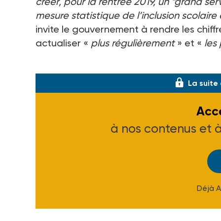
créer, pour la rentrée 2019, un “grand serv
mesure statistique de l’inclusion scolaire 
invite le gouvernement à rendre les chiff
actualiser «
plus régulièrement
» et «
les
Le rapporteur a exprimé «
surprise et
La suite
Accé
à nos contenus et 
Déjà 