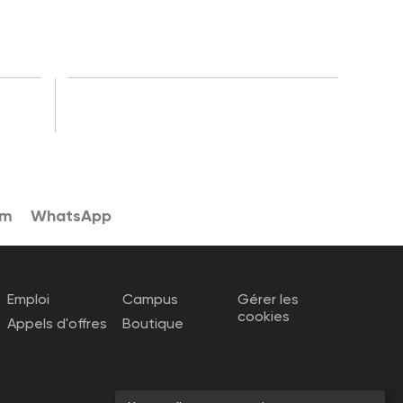
am
WhatsApp
Emploi
Campus
Gérer les
cookies
Appels d'offres
Boutique