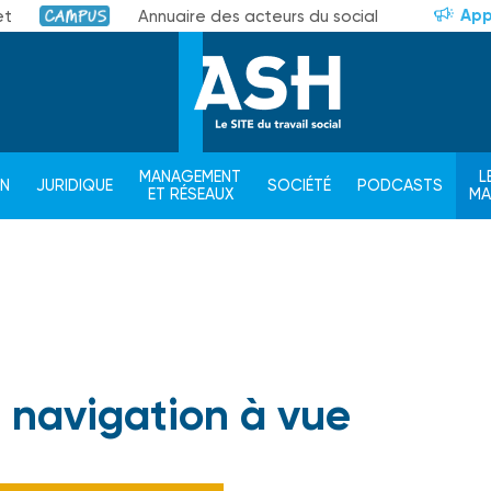
App
et
Annuaire des acteurs du social
Campus
MANAGEMENT
L
ON
JURIDIQUE
SOCIÉTÉ
PODCASTS
ET RÉSEAUX
M
a navigation à vue