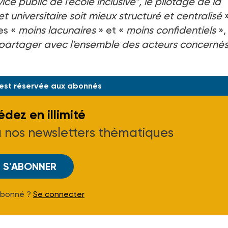
ice public de l’école inclusive”, le pilotage de la
et universitaire soit mieux structuré et centralisé
»
res «
moins lacunaires
» et «
moins confidentiels
»,
 partager avec l’ensemble des acteurs concerné
 est réservée aux abonnés
dez en illimité
à nos newsletters thématiques
S'ABONNER
Abonné ?
Se connecter