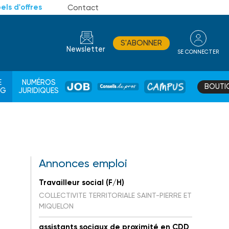
els d'offres
Contact
S'ABONNER
Newsletter
SE CONNECTER
CONSEIL
E
NUMÉROS
BOUTI
JOB
DE
CAMPUS
AG
JURIDIQUES
PROS
Annonces emploi
Travailleur social (F/H)
COLLECTIVITE TERRITORIALE SAINT-PIERRE ET
MIQUELON
assistants sociaux de proximité en CDD