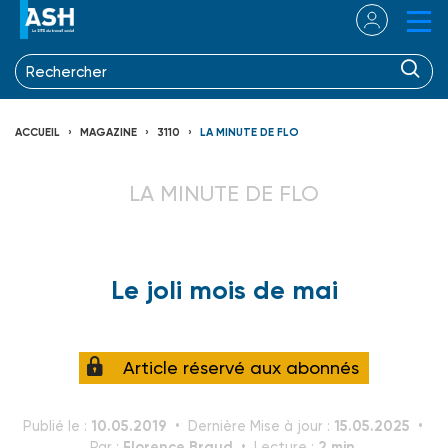
ACCUEIL
MAGAZINE
3110
LA MINUTE DE FLO
LA MINUTE DE FLO
Le joli mois de mai
Article réservé aux abonnés
10.05.2019
15.05.2025
Publié le :
Dernière Mise à jour :
Florence Braud
2 min.
Par :
Lecture :