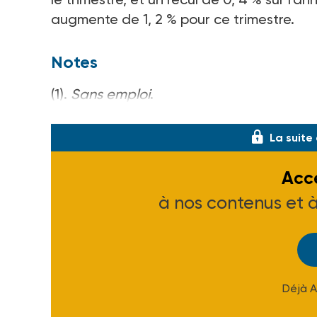
augmente de 1, 2 % pour ce trimestre.
Notes
(1).
Sans emploi
.
(2).
Non tenu de chercher un emploi.
La suite
Accé
à nos contenus et 
Déjà 