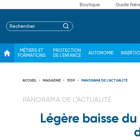
Boutique
Guide Nér
MÉTIERS ET
PROTECTION
AUTONOMIE
INSERTI
FORMATIONS
DE L'ENFANCE
ACCUEIL
MAGAZINE
3109
PANORAMA DE L’ACTUALITÉ
PANORAMA DE L’ACTUALITÉ
Légère baisse d
d