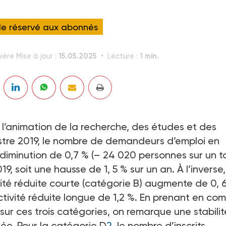
cle réservé aux abonnés
15.05.2025
1 min.
ière Mise à jour :
Lecture :
e l’animation de la recherche, des études et des
mestre 2019, le nombre de demandeurs d’emploi en
 diminution de 0,7 % (– 24 020 personnes sur un t
9, soit une hausse de 1, 5 % sur un an. À l’inverse,
té réduite courte (catégorie B) augmente de 0, 
activité réduite longue de 1,2 %. En prenant en co
ur ces trois catégories, on remarque une stabilit
nnée. Pour la catégorie D
2
, le nombre d’inscrits