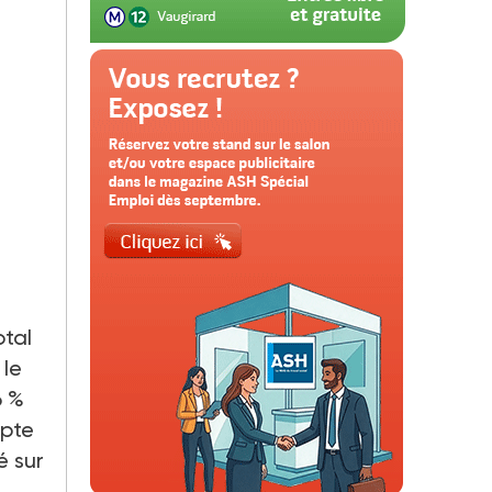
otal
 le
6 %
mpte
é sur