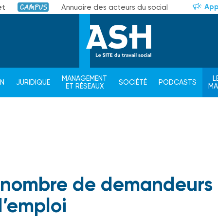
App
et
Annuaire des acteurs du social
Campus
MANAGEMENT
L
ON
JURIDIQUE
SOCIÉTÉ
PODCASTS
ET RÉSEAUX
M
u nombre de demandeurs
’emploi