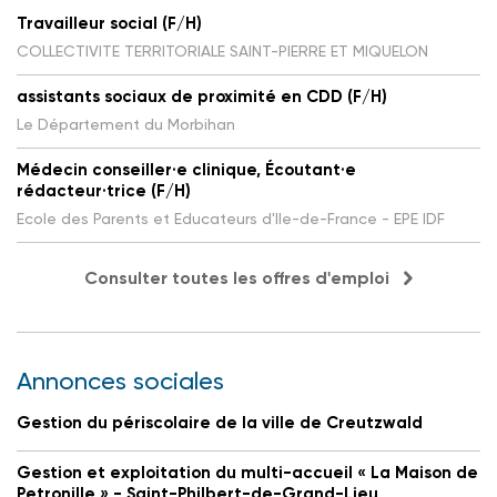
Travailleur social (F/H)
COLLECTIVITE TERRITORIALE SAINT-PIERRE ET MIQUELON
assistants sociaux de proximité en CDD (F/H)
Le Département du Morbihan
Médecin conseiller·e clinique, Écoutant·e
rédacteur·trice (F/H)
Ecole des Parents et Educateurs d'Ile-de-France - EPE IDF
Consulter toutes les offres d'emploi
Annonces sociales
Gestion du périscolaire de la ville de Creutzwald
Gestion et exploitation du multi-accueil « La Maison de
Petronille » - Saint-Philbert-de-Grand-Lieu