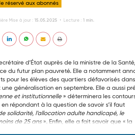
cle réservé aux abonnés
15.05.2025
1 min.
ière Mise à jour :
Lecture :
a secrétaire d’État auprès de la ministre de la Santé
place du futur plan pauvreté. Elle a notamment an
ts pour les élèves des quartiers défavorisés dans
t une généralisation en septembre. Elle a aussi pr
nne et institutionnelle
» déterminera les contour
 en répondant à la question de savoir s’il faut
e solidarité, l’allocation adulte handicapé, le
 moins de 25 ans
». Enfin, elle a fait savoir que « la
 avril
».