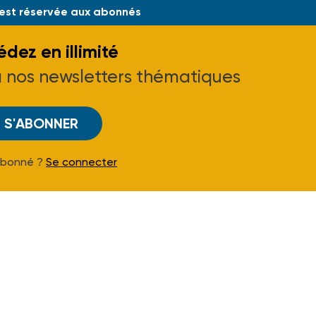
 est réservée aux abonnés
dez en illimité
à nos newsletters thématiques
S'ABONNER
Abonné ?
Se connecter