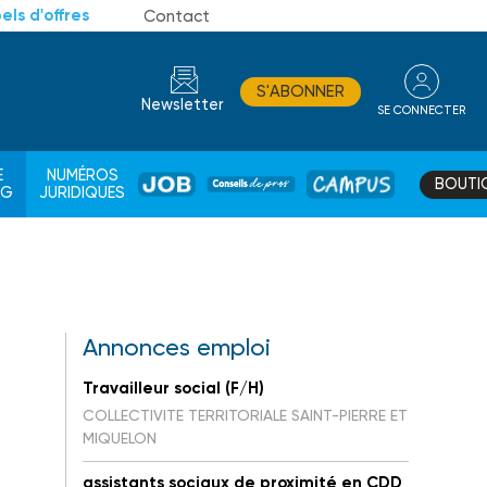
els d'offres
Contact
S'ABONNER
Newsletter
SE CONNECTER
CONSEIL
E
NUMÉROS
BOUTI
JOB
DE
CAMPUS
AG
JURIDIQUES
PROS
Annonces emploi
Travailleur social (F/H)
COLLECTIVITE TERRITORIALE SAINT-PIERRE ET
MIQUELON
assistants sociaux de proximité en CDD