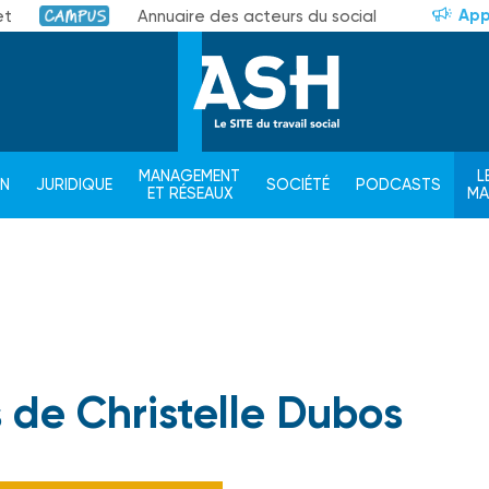
App
et
Annuaire des acteurs du social
Campus
MANAGEMENT
L
ON
JURIDIQUE
SOCIÉTÉ
PODCASTS
ET RÉSEAUX
M
s de Christelle Dubos