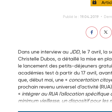
Arti
19.04.2019
Publié le :
Dern
Dans une interview au
JDD
, le 7 avril, l
Christelle Dubos, a détaillé la mise en 
le lancement des petits-déjeuners gratui
académies test à partir du 17 avril, avan
que, début mai, une «
concertation citoye
prochain revenu universel d’activité (RUA)
«
intégrer au RUA l’allocation spécifique d
minimum vieillesse, un dispositif pour les
cantine à 1 euro » sera lancée «
d’ici à fin