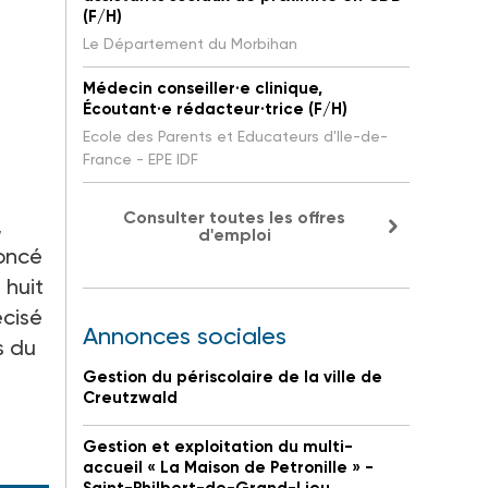
(F/H)
Le Département du Morbihan
Médecin conseiller·e clinique,
Écoutant·e rédacteur·trice (F/H)
Ecole des Parents et Educateurs d'Ile-de-
France - EPE IDF
Consulter toutes les offres
,
d'emploi
noncé
 huit
écisé
Annonces sociales
s du
Gestion du périscolaire de la ville de
Creutzwald
Gestion et exploitation du multi-
accueil « La Maison de Petronille » -