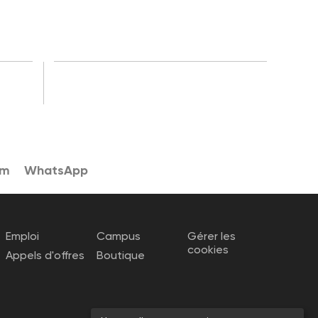
am
WhatsApp
Emploi
Campus
Gérer les
cookies
Appels d'offres
Boutique