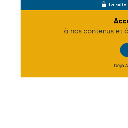
La suite
Accé
à nos contenus et 
Déjà 