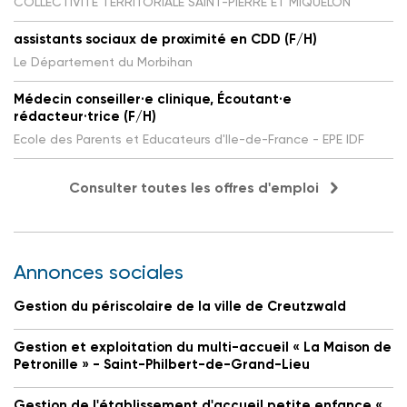
COLLECTIVITE TERRITORIALE SAINT-PIERRE ET MIQUELON
assistants sociaux de proximité en CDD (F/H)
Le Département du Morbihan
Médecin conseiller·e clinique, Écoutant·e
rédacteur·trice (F/H)
Ecole des Parents et Educateurs d'Ile-de-France - EPE IDF
Consulter toutes les offres d'emploi
Annonces sociales
Gestion du périscolaire de la ville de Creutzwald
Gestion et exploitation du multi-accueil « La Maison de
Petronille » - Saint-Philbert-de-Grand-Lieu
Gestion de l'établissement d'accueil petite enfance «