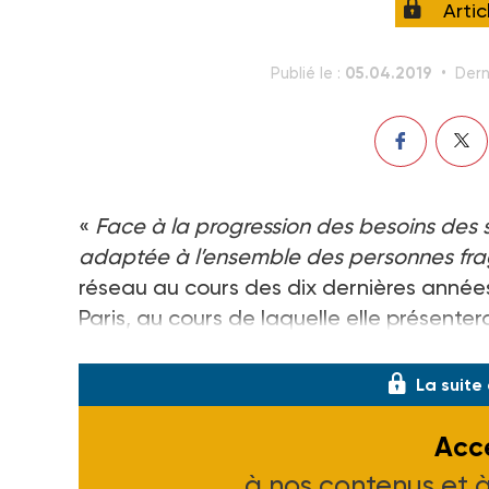
Arti
05.04.2019
Publié le :
Dern
«
Face à la progression des besoins des 
adaptée à l’ensemble des personnes fra
réseau au cours des dix dernières années.
Paris, au cours de laquelle elle présenter
des expériences concrètes.
La suite
Accé
à nos contenus et 