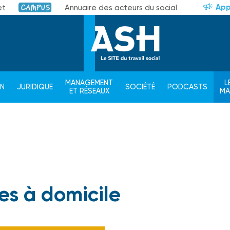
App
et
Annuaire des acteurs du social
Campus
MANAGEMENT
L
ON
JURIDIQUE
SOCIÉTÉ
PODCASTS
ET RÉSEAUX
M
es à domicile