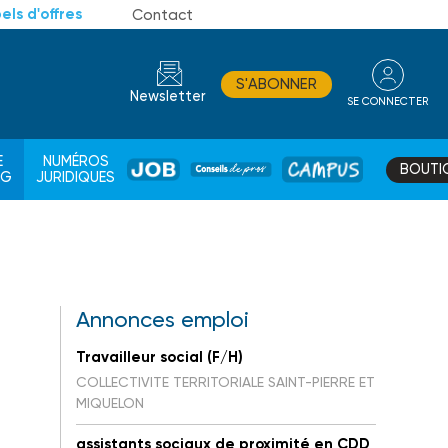
els d'offres
Contact
S'ABONNER
Newsletter
SE CONNECTER
CONSEIL
E
NUMÉROS
BOUTI
JOB
DE
CAMPUS
AG
JURIDIQUES
PROS
Annonces emploi
Travailleur social (F/H)
COLLECTIVITE TERRITORIALE SAINT-PIERRE ET
MIQUELON
assistants sociaux de proximité en CDD