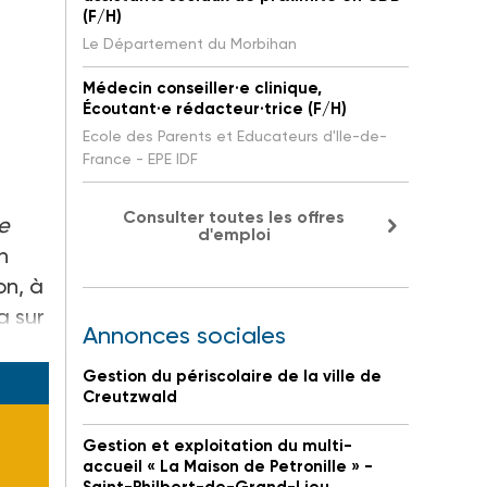
(F/H)
Le Département du Morbihan
Médecin conseiller·e clinique,
Écoutant·e rédacteur·trice (F/H)
Ecole des Parents et Educateurs d'Ile-de-
France - EPE IDF
Consulter toutes les offres
e
d'emploi
n
on, à
a sur
Annonces sociales
Gestion du périscolaire de la ville de
Creutzwald
Gestion et exploitation du multi-
accueil « La Maison de Petronille » -