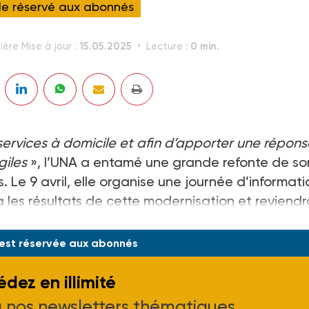
cle réservé aux abonnés
15.05.2025
0 min.
ière Mise à jour :
Lecture :
services à domicile et afin d’apporter une répons
giles
», l’UNA a entamé une grande refonte de so
 Le 9 avril, elle organise une journée d’informati
a les résultats de cette modernisation et reviendr
 est réservée aux abonnés
dez en illimité
à nos newsletters thématiques