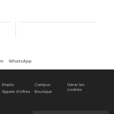
am
WhatsApp
Emploi
Campus
Gérer les
cookies
Appels d'offres
Boutique