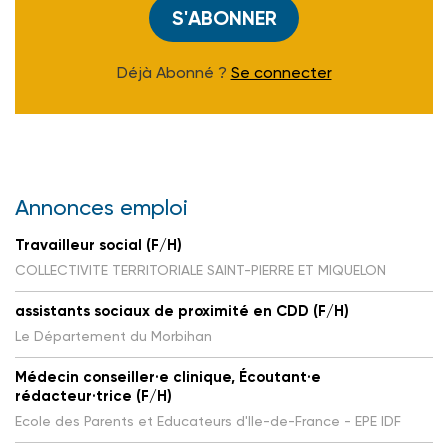
S'ABONNER
Déjà Abonné ?
Se connecter
Annonces emploi
Travailleur social (F/H)
COLLECTIVITE TERRITORIALE SAINT-PIERRE ET MIQUELON
assistants sociaux de proximité en CDD (F/H)
Le Département du Morbihan
Médecin conseiller·e clinique, Écoutant·e
rédacteur·trice (F/H)
Ecole des Parents et Educateurs d'Ile-de-France - EPE IDF