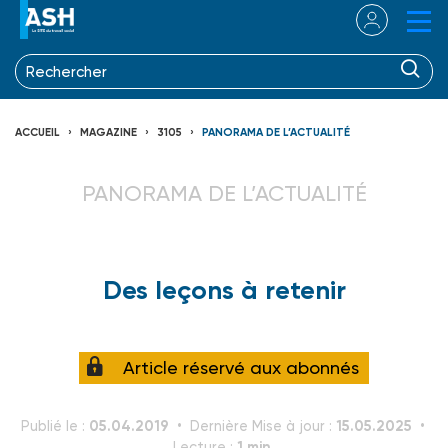
ACCUEIL
MAGAZINE
3105
PANORAMA DE L’ACTUALITÉ
PANORAMA DE L’ACTUALITÉ
Des leçons à retenir
Article réservé aux abonnés
05.04.2019
15.05.2025
Publié le :
Dernière Mise à jour :
1 min.
Lecture :