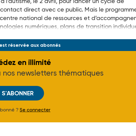
 l’autisme, le 2 avril, pour lancer un cycle de
 contact direct avec ce public. Mais le programm
un centre national de ressources et d’accompagne
logies numériques, plans de transition individu
iats avec des entr
 est réservée aux abonnés
dez en illimité
à nos newsletters thématiques
S'ABONNER
Abonné ?
Se connecter