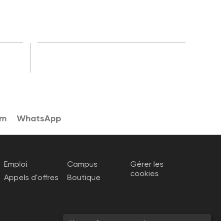
am
WhatsApp
Emploi
Campus
Gérer les
cookies
Appels d'offres
Boutique