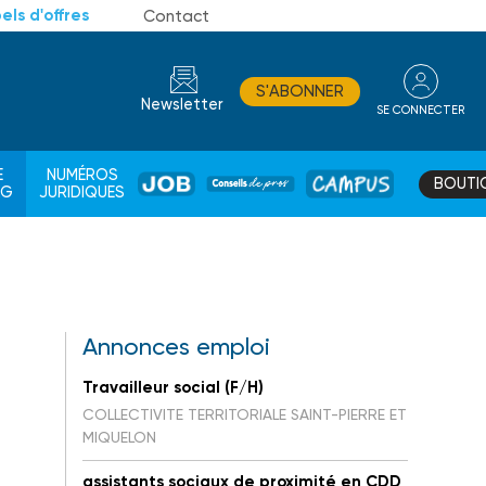
els d'offres
Contact
S'ABONNER
Newsletter
SE CONNECTER
CONSEIL
E
NUMÉROS
BOUTI
JOB
DE
CAMPUS
AG
JURIDIQUES
PROS
Annonces emploi
Travailleur social (F/H)
COLLECTIVITE TERRITORIALE SAINT-PIERRE ET
MIQUELON
assistants sociaux de proximité en CDD