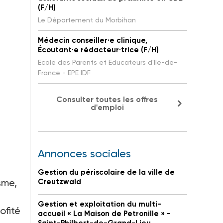
(F/H)
Le Département du Morbihan
Médecin conseiller·e clinique,
Écoutant·e rédacteur·trice (F/H)
Ecole des Parents et Educateurs d'Ile-de-
France - EPE IDF
Consulter toutes les offres
d'emploi
Annonces sociales
Gestion du périscolaire de la ville de
sme,
Creutzwald
Gestion et exploitation du multi-
ofité
accueil « La Maison de Petronille » -