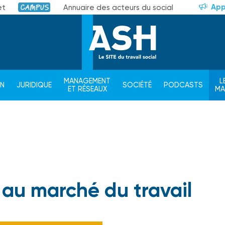
App
et
Annuaire des acteurs du social
Campus
MANAGEMENT
L
ON
JURIDIQUE
SOCIÉTÉ
PODCASTS
ET RÉSEAUX
M
é au marché du travail