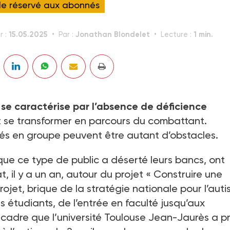
cle réservé aux abonnés
15.05.2025
Jonathan Blondelet
1 min.
r :
Par :
Lecture :
se caractérise par l’absence de déficience
ut se transformer en parcours du combattant.
gés en groupe peuvent être autant d’obstacles.
que ce type de public a déserté leurs bancs, ont
, il y a un an, autour du projet « Construire une
projet, brique de la stratégie nationale pour l’auti
étudiants, de l’entrée en faculté jusqu’aux
cadre que l’université Toulouse Jean-Jaurès a pr