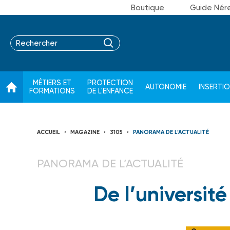
Boutique
Guide Nér
MÉTIERS ET
PROTECTION
AUTONOMIE
INSERTI
FORMATIONS
DE L'ENFANCE
ACCUEIL
MAGAZINE
3105
PANORAMA DE L’ACTUALITÉ
PANORAMA DE L’ACTUALITÉ
De l’universit