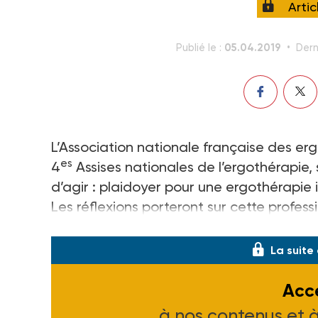
Arti
05.04.2019
Publié le :
Dern
L’Association nationale française des ergo
es
4
Assises nationales de l’ergothérapie, 
d’agir : plaidoyer pour une ergothérapie 
Les réflexions porteront sur cette profess
d’une ou plusieurs personnes à s’engager
La suite
Accé
à nos contenus et 