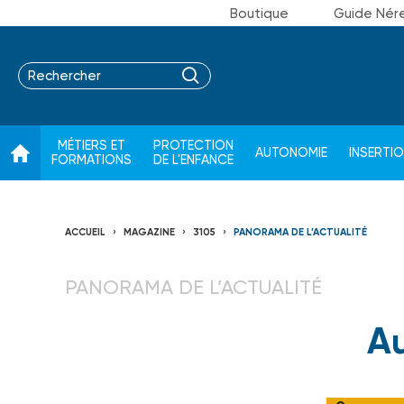
Boutique
Guide Nér
MÉTIERS ET
PROTECTION
AUTONOMIE
INSERTI
FORMATIONS
DE L'ENFANCE
ACCUEIL
MAGAZINE
3105
PANORAMA DE L’ACTUALITÉ
PANORAMA DE L’ACTUALITÉ
A