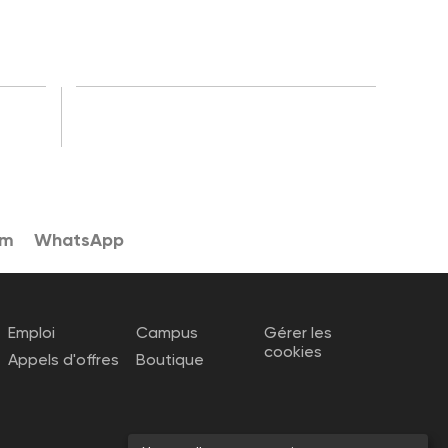
am
WhatsApp
Emploi
Campus
Gérer les
cookies
Appels d'offres
Boutique