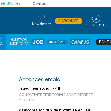
els d'offres
Contact
S'ABONNER
Newsletter
SE CONNECTER
CONSEIL
E
NUMÉROS
BOUTI
JOB
DE
CAMPUS
AG
JURIDIQUES
PROS
Annonces emploi
Travailleur social (F/H)
COLLECTIVITE TERRITORIALE SAINT-PIERRE ET
MIQUELON
assistants sociaux de proximité en CDD