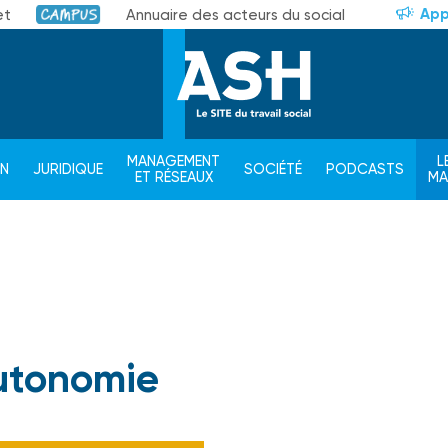
App
et
Annuaire des acteurs du social
Campus
MANAGEMENT
L
ON
JURIDIQUE
SOCIÉTÉ
PODCASTS
ET RÉSEAUX
M
utonomie