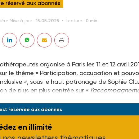
cle réservé aux abonnés
15.05.2025
0 min.
ière Mise à jour :
Lecture :
thérapeutes organise à Paris les 11 et 12 avril 201
sur le thème « Participation, occupation et pouvo
inclusive », sous le haut patronage de Sophie Cluz
ion de plus en plus centrée sur «
l’accompagnem
 dans l’occupation et à participer socialement
»
 est réservée aux abonnés
dez en illimité
à nos newsletters thématiques