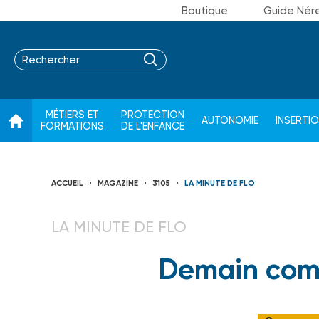
Boutique
Guide Nér
MÉTIERS ET
PROTECTION
AUTONOMIE
INSERTI
FORMATIONS
DE L'ENFANCE
ACCUEIL
MAGAZINE
3105
LA MINUTE DE FLO
LA MINUTE DE FLO
Demain com