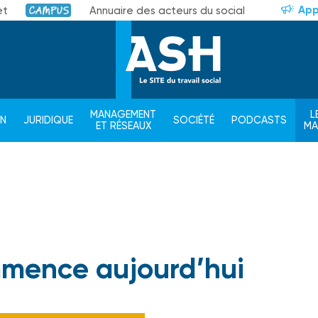
App
et
Annuaire des acteurs du social
Campus
MANAGEMENT
L
ON
JURIDIQUE
SOCIÉTÉ
PODCASTS
ET RÉSEAUX
M
mence aujourd’hui