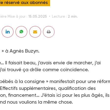
cle réservé aux abonnés
15.05.2025
2 min.
ière Mise à jour :
Lecture :
t » à Agnès Buzyn.
Il faisait beau, j’avais envie de marcher, j’ai
j’ai trouvé ça drôle comme coïncidence.
de bébés à la consigne » manifestait pour une réfo
ffectifs supplémentaires, qualification des
on, financement… J’étais ici pour les plus âgés, ils
fond nous voulions la même chose.