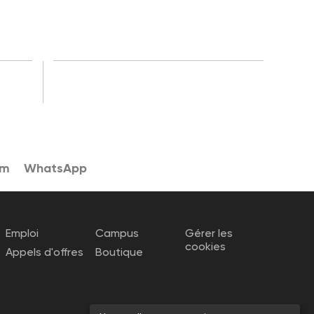
am
WhatsApp
Emploi
Campus
Gérer les
cookies
Appels d'offres
Boutique