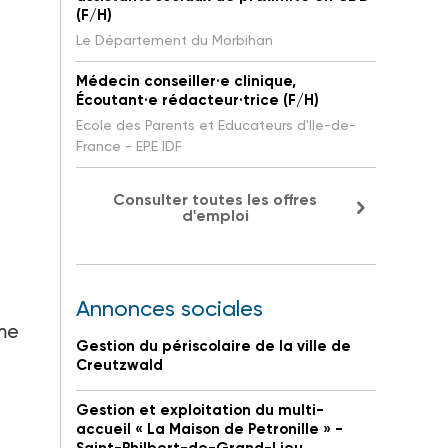
(F/H)
Le Département du Morbihan
Médecin conseiller·e clinique,
Écoutant·e rédacteur·trice (F/H)
Ecole des Parents et Educateurs d'Ile-de-
France - EPE IDF
Consulter toutes les offres
d'emploi
Annonces sociales
rme
Gestion du périscolaire de la ville de
Creutzwald
Gestion et exploitation du multi-
accueil « La Maison de Petronille » -