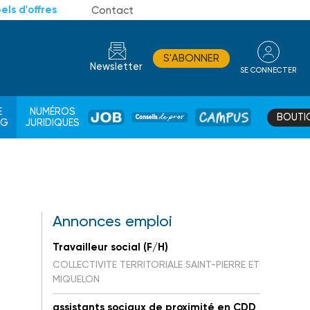
els d'offres
Contact
S'ABONNER
Newsletter
SE CONNECTER
CONSEIL
E
NUMÉROS
BOUTI
JOB
DE
CAMPUS
AG
JURIDIQUES
PROS
Annonces emploi
Travailleur social (F/H)
COLLECTIVITE TERRITORIALE SAINT-PIERRE ET
MIQUELON
assistants sociaux de proximité en CDD