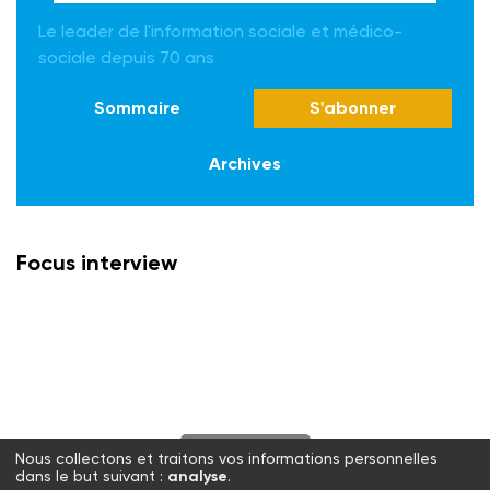
Le leader de l'information sociale et médico-
sociale depuis 70 ans
Sommaire
S'abonner
Archives
Focus interview
S'abonner
Nous collectons et traitons vos informations personnelles
dans le but suivant :
analyse
.