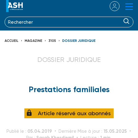
ACCUEIL
MAGAZINE
3105
DOSSIER JURIDIQUE
DOSSIER JURIDIQUE
Prestations familiales
Article réservé aux abonnés
05.04.2019
15.05.2025
Publié le :
Dernière Mise à jour :
Sarah Kherdjemil
1 min.
Par :
Lecture :