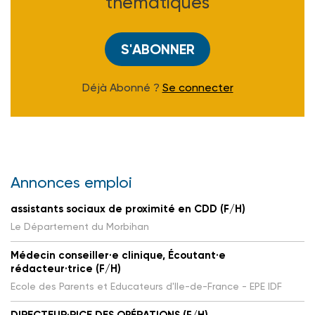
thématiques
S'ABONNER
Déjà Abonné ?
Se connecter
Annonces emploi
assistants sociaux de proximité en CDD (F/H)
Le Département du Morbihan
Médecin conseiller·e clinique, Écoutant·e
rédacteur·trice (F/H)
Ecole des Parents et Educateurs d'Ile-de-France - EPE IDF
DIRECTEUR·RICE DES OPÉRATIONS (F/H)