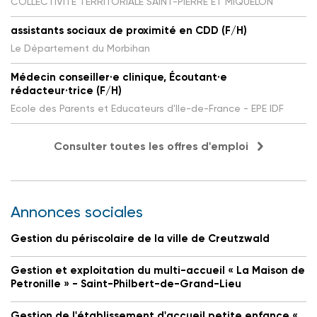
COLLECTIVITE TERRITORIALE SAINT-PIERRE ET MIQUELON
assistants sociaux de proximité en CDD (F/H)
Le Département du Morbihan
Médecin conseiller·e clinique, Écoutant·e
rédacteur·trice (F/H)
Ecole des Parents et Educateurs d'Ile-de-France - EPE IDF
Consulter toutes les offres d'emploi
Annonces sociales
Gestion du périscolaire de la ville de Creutzwald
Gestion et exploitation du multi-accueil « La Maison de
Petronille » - Saint-Philbert-de-Grand-Lieu
Gestion de l'établissement d'accueil petite enfance «