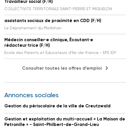
Travailleur social (F/H)
COLLECTIVITE TERRITORIALE SAINT-PIERRE ET MIQUELON
assistants sociaux de proximité en CDD (F/H)
Le Département du Morbihan
Médecin conseiller·e clinique, Écoutant·e
rédacteur·trice (F/H)
Ecole des Parents et Educateurs d'Ile-de-France - EPE IDF
Consulter toutes les offres d'emploi
Annonces sociales
Gestion du périscolaire de la ville de Creutzwald
Gestion et exploitation du multi-accueil « La Maison de
Petronille » - Saint-Philbert-de-Grand-Lieu