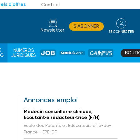
els d'offres
Contact
S'ABONNER
Newsletter
SE CONNECTER
CONSEIL
E
NUMÉROS
BOUTI
JOB
DE
CAMPUS
AG
JURIDIQUES
PROS
Annonces emploi
Médecin conseiller·e clinique,
Écoutant·e rédacteur·trice (F/H)
Ecole des Parents et Educateurs d'Ile-de-
France - EPE IDF