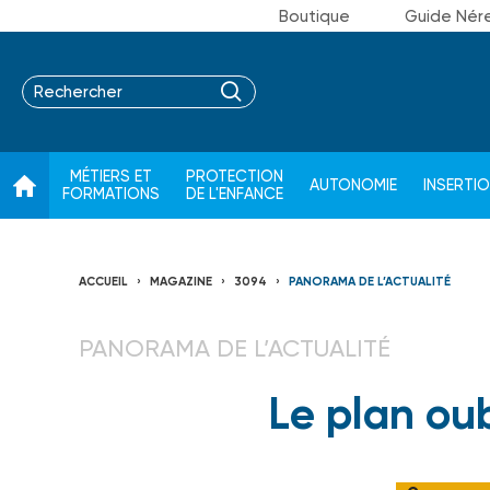
Boutique
Guide Nér
MÉTIERS ET
PROTECTION
AUTONOMIE
INSERTI
FORMATIONS
DE L'ENFANCE
ACCUEIL
MAGAZINE
3094
PANORAMA DE L’ACTUALITÉ
PANORAMA DE L’ACTUALITÉ
Le plan oubl