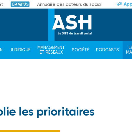
App
et
Annuaire des acteurs du social
Campus
MANAGEMENT
L
ON
JURIDIQUE
SOCIÉTÉ
PODCASTS
ET RÉSEAUX
M
ie les prioritaires