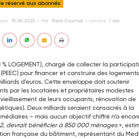
cle réservé aux abonnés
15.05.2025
Maïa Courtois
1 min.
jour :
Par :
Lecture :
 LOGEMENT), chargé de collecter la participat
 (PEEC) pour financer et construire des logements
lliards d’euros. Cette enveloppe doit soutenir
ts par les locataires et propriétaires modestes
ieillissement de leurs occupants, rénovation de
tiques). Deux milliards seraient consacrés à la
médiaires – mais aucun objectif chiffré n’a encor
22, devrait bénéficier à 850 000 ménages
», esti
ion française du bâtiment, représentant du Med