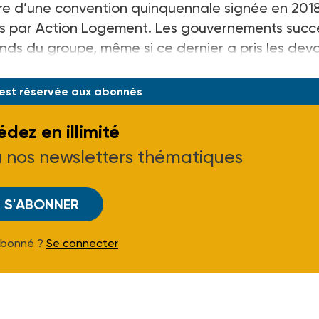
re d’une convention quinquennale signée en 201
gés par Action Logement. Les gouvernements succe
onds du groupe, même si ce dernier a pris les dev
s. La mise en
 est réservée aux abonnés
dez en illimité
à nos newsletters thématiques
S'ABONNER
Abonné ?
Se connecter