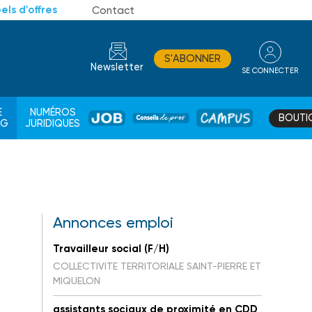
els d'offres
Contact
S'ABONNER
Newsletter
SE CONNECTER
CONSEIL
E
NUMÉROS
BOUTI
JOB
DE
CAMPUS
AG
JURIDIQUES
PROS
Annonces emploi
Travailleur social (F/H)
COLLECTIVITE TERRITORIALE SAINT-PIERRE ET
MIQUELON
assistants sociaux de proximité en CDD