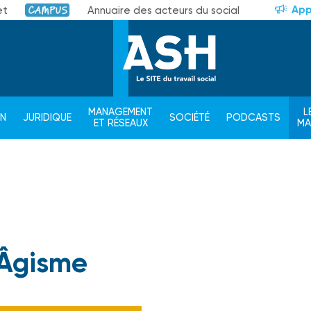
App
et
Annuaire des acteurs du social
Campus
MANAGEMENT
L
ON
JURIDIQUE
SOCIÉTÉ
PODCASTS
ET RÉSEAUX
M
Âgisme