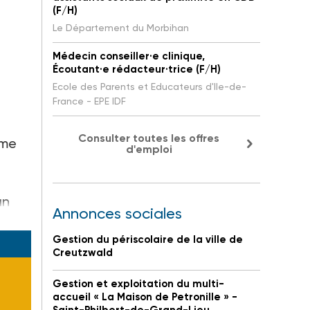
(F/H)
Le Département du Morbihan
Médecin conseiller·e clinique,
Écoutant·e rédacteur·trice (F/H)
Ecole des Parents et Educateurs d'Ile-de-
France - EPE IDF
Consulter toutes les offres
sme
d'emploi
un
Annonces sociales
FGG.
Gestion du périscolaire de la ville de
Creutzwald
Gestion et exploitation du multi-
accueil « La Maison de Petronille » -