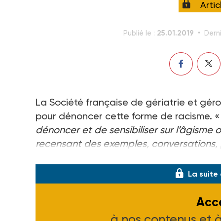
Arti
25.01.2019
Publié le :
Derni
La Société française de gériatrie et gér
pour dénoncer cette forme de racisme. 
dénoncer et de sensibiliser sur l’âgisme o
recensant des exemples, conversations, 
communiqué. Toute personne victime ou té
La suite
Accé
à nos contenus et 