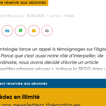
cle réservé aux abonnés
15.05.2025
0 min.
ère Mise à jour :
Lecture :
ontologie lance un appel à témoignages sur l’âgi
«
Parce que c’est aussi notre rôle d’interpeller, de
rdinaire, nous avons décidé d’écrire un article
petites phrases vécues
», indique la SFGG dans 
moin d’actes « âgistes » peut s’adresser à la S
 est réservée aux abonnés
dez en illimité
à nos newsletters thématiques