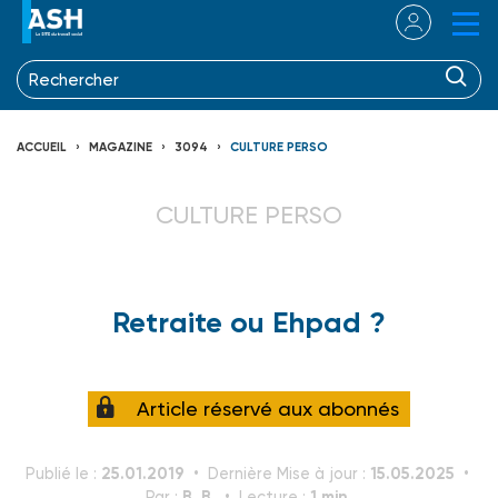
ACCUEIL
MAGAZINE
3094
CULTURE PERSO
CULTURE PERSO
Retraite ou Ehpad ?
Article réservé aux abonnés
25.01.2019
15.05.2025
Publié le :
Dernière Mise à jour :
B. B.
1 min.
Par :
Lecture :