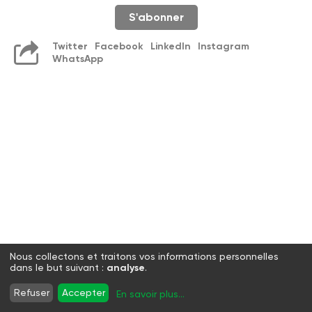
S'abonner
Twitter
Facebook
LinkedIn
Instagram
WhatsApp
Nous collectons et traitons vos informations personnelles
dans le but suivant :
analyse
.
Refuser
Accepter
En savoir plus
...