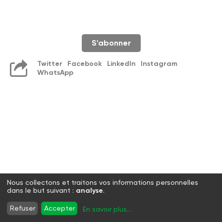
S'abonner
Twitter
Facebook
LinkedIn
Instagram
WhatsApp
Nous collectons et traitons vos informations personnelles
dans le but suivant :
analyse
.
Refuser
Accepter
En savoir plus
...