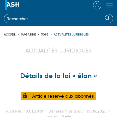
ACCUEIL
MAGAZINE
3093
ACTUALITÉS JURIDIQUES
ACTUALITÉS JURIDIQUES
Détails de la loi « élan »
Article réservé aux abonnés
18.01.2019
15.05.2025
Publié le :
Dernière Mise à jour :
0 min.
Lecture :